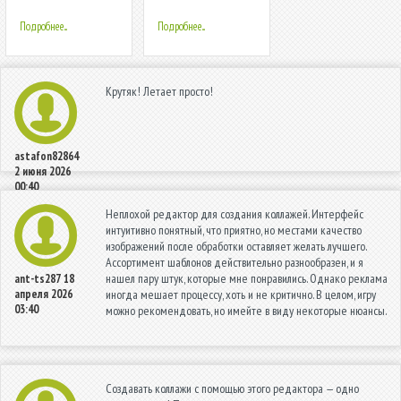
видео редактор,
チャット)
создатель
Подробнее...
Подробнее...
коллажей
Крутяк! Летает просто!
astafon82864
2 июня 2026
00:40
Неплохой редактор для создания коллажей. Интерфейс
интуитивно понятный, что приятно, но местами качество
изображений после обработки оставляет желать лучшего.
Ассортимент шаблонов действительно разнообразен, и я
нашел пару штук, которые мне понравились. Однако реклама
ant-ts287
18
апреля 2026
иногда мешает процессу, хоть и не критично. В целом, игру
03:40
можно рекомендовать, но имейте в виду некоторые нюансы.
Создавать коллажи с помощью этого редактора — одно