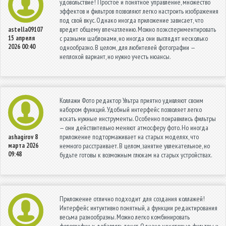
удовольствие! Простое и понятное управление, множество
эффектов и фильтров позволяют легко настроить изображения
под свой вкус. Однако иногда приложение зависает, что
вредит общему впечатлению. Можно поэкспериментировать
astella09107
15 апреля
с разными шаблонами, но иногда они выглядят несколько
2026 00:40
однообразно. В целом, для любителей фотографии —
неплохой вариант, но нужно учесть нюансы.
Коллажи Фото редактор Ультра приятно удивляют своим
набором функций. Удобный интерфейс позволяет легко
искать нужные инструменты. Особенно понравились фильтры
— они действительно меняют атмосферу фото. Но иногда
приложение подтормаживает на старых моделях, что
ashagirov
8
марта 2026
немного расстраивает. В целом, занятие увлекательное, но
09:48
будьте готовы к возможным глюкам на старых устройствах.
Приложение отлично подходит для создания коллажей!
Интерфейс интуитивно понятный, а функции редактирования
весьма разнообразны. Можно легко комбинировать