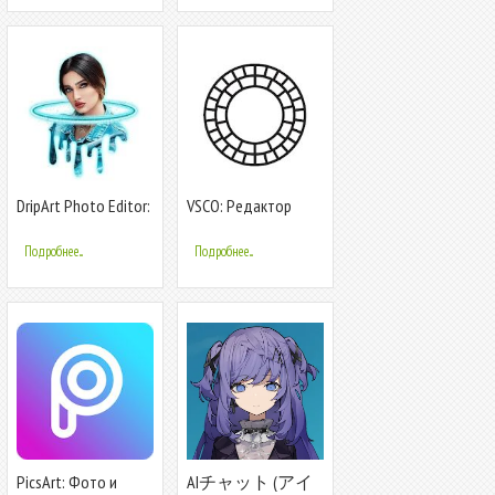
DripArt Photo Editor:
VSCO: Редактор
редактор фото &
фото и видео
фото коллаж
Подробнее...
Подробнее...
PicsArt: Фото и
AIチャット (アイ