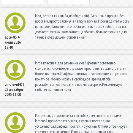
Мод летает как имба, вообще кайф! Установка прошла без
проблем, просто закинул в папку и погнал. Производительность
на высоте, багов нет, все работает как часы. Вообще, как вы
думаете, есть ли возможность добавить больше тюнинга для
тачек в следующем обновлении?
aple-83
4
июля 2026
15:40
Игра классная для разминки ума! Уровни постепенно
становятся сложнее, что делает пространство для стратегии
более широким. Графика приятная, а управление интуитивно
понятное. Можно играть в свободное время, чтобы
расслабиться или потратить время в дороге. Рекомендую
an-dro-id453
22 декабря
любителям головоломок!
2025 16:00
Интересная головоломка с освободительными задачами!
Игровой процесс затягивает, а уровни постепенно
усложняются. Графика простая, но уютная. Отлично тренирует
логическое мышление. Иногда, правда, приходится