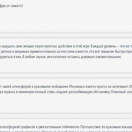
фую от сюжета!
ощущать свои эмоции через простые действия в этой игре. Каждый уровень — это не тол
уютная и визуально привлекательная, но местами кажется, что всё слишком быстро пр
рузиться в них. В любом случае, впечатления остались довольно положительными.
т своей атмосферой и красивыми пейзажами. Механика полета проста, но затягивает. 
ая музыка и минималистичный стиль создают расслабляющую обстановку. Отличный спо
 атмосферной графикой и увлекательным геймплеем. Путешествие по красивым локация
тивное, а сюжет затягивает. Отличный способ отвлечься и насладиться релаксацией в 