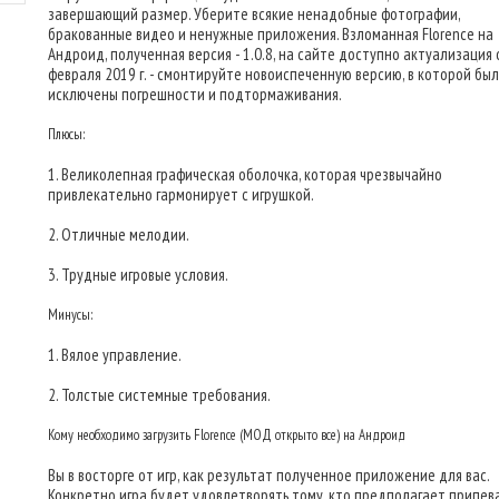
завершающий размер. Уберите всякие ненадобные фотографии,
бракованные видео и ненужные приложения. Взломанная Florence на
Андроид, полученная версия - 1.0.8, на сайте доступно актуализация 
февраля 2019 г. - смонтируйте новоиспеченную версию, в которой бы
исключены погрешности и подтормаживания.
Плюсы:
1. Великолепная графическая оболочка, которая чрезвычайно
привлекательно гармонирует с игрушкой.
2. Отличные мелодии.
3. Трудные игровые условия.
Минусы:
1. Вялое управление.
2. Толстые системные требования.
Кому необходимо загрузить Florence (МОД открыто все) на Андроид
Вы в восторге от игр, как результат полученное приложение для вас.
Конкретно игра будет удовлетворять тому, кто предполагает припев