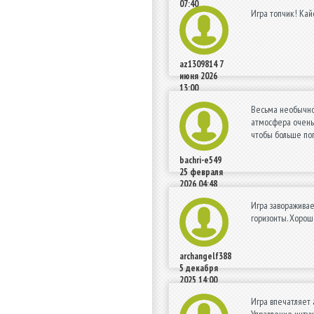
07:40
Игра топчик! Кай
az1309814
7
июня 2026
13:00
Весьма необычно 
атмосфера очень 
чтобы больше пог
bachri-e549
25 февраля
2026 04:48
Игра завораживае
горизонты. Хорош
archangelf388
5 декабря
2025 14:00
Игра впечатляет
Управление интуи