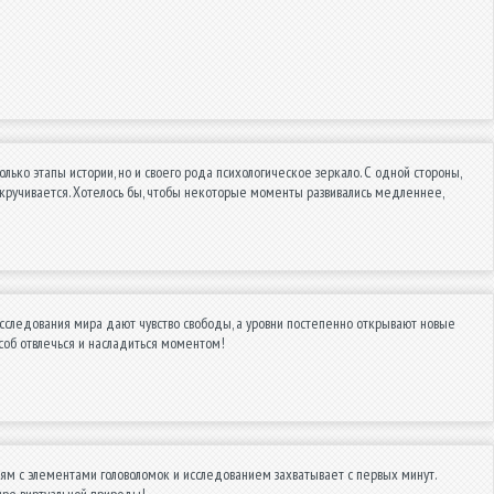
ько этапы истории, но и своего рода психологическое зеркало. С одной стороны,
окручивается. Хотелось бы, чтобы некоторые моменты развивались медленнее,
Исследования мира дают чувство свободы, а уровни постепенно открывают новые
соб отвлечься и насладиться моментом!
м с элементами головоломок и исследованием захватывает с первых минут.
мире виртуальной природы!