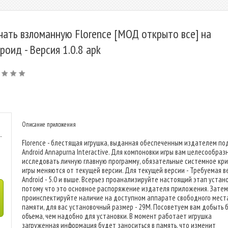
чать взломанную Florence [МОД открыто все] на
роид - Версия 1.0.8 apk
Описание приложения
-
Florence - блестящая игрушка, выданная обеспеченным издателем по
Android Annapurna Interactive. Для компоновки игры вам целесообраз
исследовать личную главную программу, обязательные системное кр
игры меняются от текущей версии. Для текущей версии - Требуемая в
Android - 5.0 и выше. Всерьез проанализируйте настоящий этап устано
потому что это основное распоряжение издателя приложения. Затем
проинспектируйте наличие на доступном аппарате свободного мест
памяти, для вас установочный размер - 29M. Посоветуем вам добыть 
объема, чем надобно для установки. В момент работает игрушка
загруженная информация будет заноситься в память, что изменит