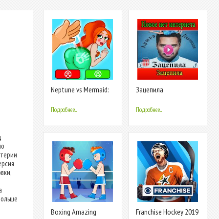
Neptune vs Mermaid:
Зацепила
Fish Prank
Подробнее...
Подробнее...
д
но
итерии
ерсия
вки,
а
больше
Boxing Amazing
Franchise Hockey 2019