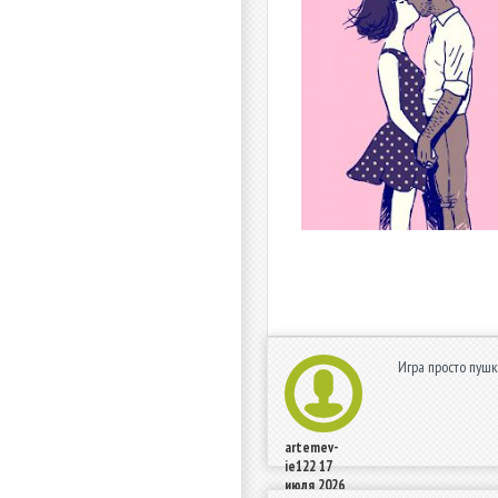
Игра просто пушк
artemev-
ie122
17
июля 2026