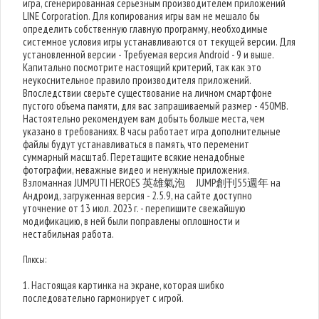
игра, сгенерированная серьезным производителем приложений
LINE Corporation. Для копирования игры вам не мешало бы
определить собственную главную программу, необходимые
системное условия игры устанавливаются от текущей версии. Для
установленной версии - Требуемая версия Android - 9 и выше.
Капитально посмотрите настоящий критерий, так как это
неукоснительное правило производителя приложений.
Впоследствии сверьте существование на личном смартфоне
пустого объема памяти, для вас запрашиваемый размер - 450MB.
Настоятельно рекомендуем вам добыть больше места, чем
указано в требованиях. В часы работает игра дополнительные
файлы будут устанавливаться в память, что переменит
суммарный масштаб. Перетащите всякие ненадобные
фотографии, неважные видео и ненужные приложения.
Взломанная JUMPUTI HEROES 英雄氣泡 JUMP創刊55週年 на
Андроид, загруженная версия - 2.5.9, на сайте доступно
уточнение от 13 июл. 2023 г. - перепишите свежайшую
модификацию, в ней были поправлены оплошности и
нестабильная работа.
Плюсы:
1. Настоящая картинка на экране, которая шибко
последовательно гармонирует с игрой.