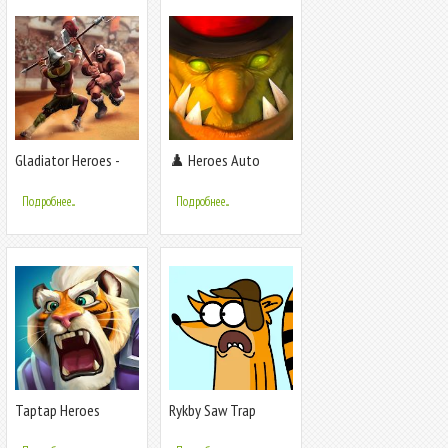
Gladiator Heroes -
♟️ Heroes Auto
файтинг и стратегия
Chess - Онлайн РПГ
игра
Подробнее...
Подробнее...
Taptap Heroes
Rykby Saw Trap