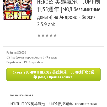
HEROES 英雄氣泡 JUMP創
刊55週年 [МОД безлимитные
деньги] на Андроид - Версия
2.5.9 apk
Рейтинг: 800000
OS: Требуемая версия Android - 9 и выше
Разработчик: LINE Corporation
Скачать JUMPUTI HEROES 英雄氣泡 JUMP創刊55週
年 (Мод + Прямая ссылка)
Описание приложения
JUMPUTI HEROES 英雄氣泡 JUMP創刊55週年 - восхитительная