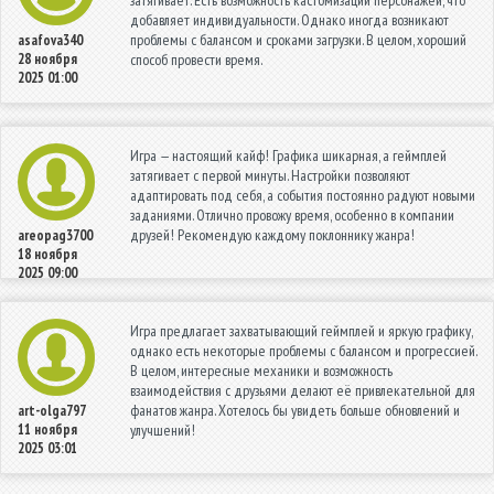
затягивает. Есть возможность кастомизации персонажей, что
добавляет индивидуальности. Однако иногда возникают
проблемы с балансом и сроками загрузки. В целом, хороший
asafova340
28 ноября
способ провести время.
2025 01:00
Игра — настоящий кайф! Графика шикарная, а геймплей
затягивает с первой минуты. Настройки позволяют
адаптировать под себя, а события постоянно радуют новыми
заданиями. Отлично провожу время, особенно в компании
друзей! Рекомендую каждому поклоннику жанра!
areopag3700
18 ноября
2025 09:00
Игра предлагает захватывающий геймплей и яркую графику,
однако есть некоторые проблемы с балансом и прогрессией.
В целом, интересные механики и возможность
взаимодействия с друзьями делают её привлекательной для
фанатов жанра. Хотелось бы увидеть больше обновлений и
art-olga797
11 ноября
улучшений!
2025 03:01