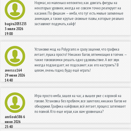
Нормас, но маленько непонятно, как двигать фигуры на
некоторых уровнях, иногда не совсем точно реагирует на
касания. По фишкам — имба, что тут есть милые запиленые
анимации, а также крутые сложные пазлы, которые реально
заставляют подумать, кайф!
bagira2055235
3 июля 2026
19:00
Установил мод на Polygrams и сразу заценил, что графика
летает, пушка просто! Никаких багов, оптимизация в топчик —
такие головоломки решать одно удовольствие. А вот звук
иногда подзаедает, не подскажет, как его настроить? В
целом, очень годно, буду ещё играть!
aversss164
29 июня 2026
14:40
Игра просто имба, зашел на час, а вышел уже с короной на
голове. Установка без проблем, все залетело, никаких багов не
обнаружил. Графика кайфовая, всё летает, процесс затягивает
по полной. Кто еще играл, как вам уровнешка?
anrilouk386
6
июня 2026
23:40