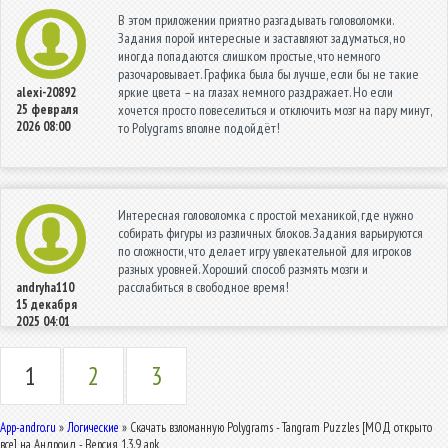
В этом приложении приятно разгадывать головоломки.
Задания порой интересные и заставляют задуматься, но
иногда попадаются слишком простые, что немного
разочаровывает. Графика была бы лучше, если бы не такие
яркие цвета – на глазах немного раздражает. Но если
alexi-20892
25 февраля
хочется просто повеселиться и отключить мозг на пару минут,
2026 08:00
то Polygrams вполне подойдёт!
Интересная головоломка с простой механикой, где нужно
собирать фигуры из различных блоков. Задания варьируются
по сложности, что делает игру увлекательной для игроков
разных уровней. Хороший способ размять мозги и
расслабиться в свободное время!
andryha110
15 декабря
2025 04:01
1
2
3
App-andro.ru
»
Логические
» Скачать взломанную Polygrams - Tangram Puzzles [МОД открыто
все] на Андроид - Версия 1.3.9 apk