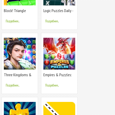
Block! Triangle
Logic Puzzles Daily -
Puzzle Tangram
Solve Lo
Подробнее...
Подробнее...
Three Kingdoms &
Empires & Puzzles:
Puzzles: РПГ три в
Эпичная
ряд
головоломка
Подробнее...
Подробнее...