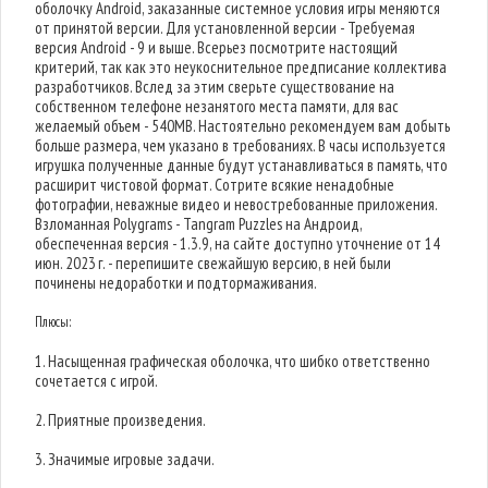
оболочку Android, заказанные системное условия игры меняются
от принятой версии. Для установленной версии - Требуемая
версия Android - 9 и выше. Всерьез посмотрите настоящий
критерий, так как это неукоснительное предписание коллектива
разработчиков. Вслед за этим сверьте существование на
собственном телефоне незанятого места памяти, для вас
желаемый объем - 540MB. Настоятельно рекомендуем вам добыть
больше размера, чем указано в требованиях. В часы используется
игрушка полученные данные будут устанавливаться в память, что
расширит чистовой формат. Сотрите всякие ненадобные
фотографии, неважные видео и невостребованные приложения.
Взломанная Polygrams - Tangram Puzzles на Андроид,
обеспеченная версия - 1.3.9, на сайте доступно уточнение от 14
июн. 2023 г. - перепишите свежайшую версию, в ней были
починены недоработки и подтормаживания.
Плюсы:
1. Насыщенная графическая оболочка, что шибко ответственно
сочетается с игрой.
2. Приятные произведения.
3. Значимые игровые задачи.