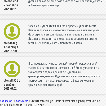
уровни делают её ещё более интересной. Рекомендую всем
alesha-ddd
27 октября
любителям аркадных игр!
2025 07:01
Забавная и увлекательная игра с простым управлением!
Отличная графика и множество уровней не дают заскучать.
Несмотря на легкость, бывают и настоящие испытания.
Идеально подходит для коротких перерывов или долгих
сессий. Рекомендую всем любителям пазлов!
arendadog
12 октября
2025 20:00
Игра предлагает увлекательный игровой процесс с яркой
графикой и затягивающими уровнями. Лёгкое управление и
разнообразие задач делают её идеальным
времепровождением. Однако, иногда возникают трудности с
прогрессом, что может разочаровать. В целом, хорошая
alena9857
11
октября
аркада для фанатов жанра!
2025 05:02
App-andro.ru
»
Логические
» Скачать взломанную Bubble Shooter Mania [МОД безлимитные
деньги] на Андроид - Версия 1.0.13 apk