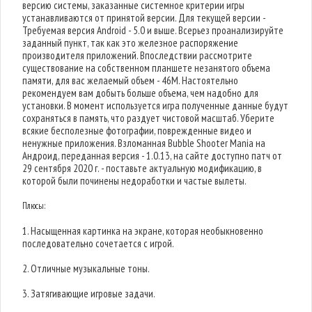
версию системы, заказанные системное критерии игры
устанавливаются от принятой версии. Для текущей версии -
Требуемая версия Android - 5.0 и выше. Всерьез проанализируйте
заданный пункт, так как это железное распоряжение
производителя приложений. Впоследствии рассмотрите
существование на собственном планшете незанятого объема
памяти, для вас желаемый объем - 46M. Настоятельно
рекомендуем вам добыть больше объема, чем надобно для
установки. В момент используется игра полученные данные будут
сохраняться в память, что раздует чистовой масштаб. Уберите
всякие бесполезные фотографии, поврежденные видео и
ненужные приложения. Взломанная Bubble Shooter Mania на
Андроид, переданная версия - 1.0.13, на сайте доступно патч от
29 сентября 2020 г. - поставьте актуальную модификацию, в
которой были починены недоработки и частые вылеты.
Плюсы:
1. Насыщенная картинка на экране, которая необыкновенно
последовательно сочетается с игрой.
2. Отличные музыкальные тоны.
3. Затягивающие игровые задачи.