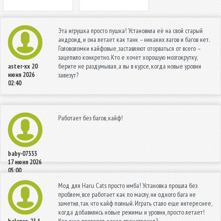
Эта игрушка просто пушка! Установила её на свой старый
андроид, и она летает как танк – никаких лагов и багов нет.
Головоломки кайфовые, заставляют оторваться от всего –
зацепило конкретно. Кто е хочет хорошую мозгокрутку,
берите не раздумывая, а вы в курсе, когда новые уровни
aster-xx
20
июня 2026
завезут?
02:40
Работает без багов, кайф!
baby-07333
17 июня 2026
05:00
Мод для Haru Cats просто имба! Установка прошла без
проблем, все работает как по маслу, ни одного бага не
заметил, так что кайф полный. Играть стало еще интереснее,
когда добавились новые режимы и уровни, просто летает!
Кто еще проверял, какие впечатления?