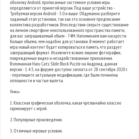
оболочку Android, прописанные системное условия игры
определяются от принятой версии. Под ваше устройство -
Требуемая версия Android - 5.0 и выше. Обдуманно разберите
заданный этап установки, так как это основное предписание
коллектива разработчиков. Впоследствии сверьте существование
на личном смартфоне неиспользованного пространства памяти,
для вас запрашиваемый объем - 74M. Напоминаем вам наскрести
больше объема, чем надобно для установки. В момент работает
игра новый контент будет копироваться в память, что раздует
завершающий формат. Исключите всякие лишние фотографии,
поврежденные видео и незадействованные приложения.
Взломанная Haru Cats: Slide Block Puzzle на Андроид, данная
версия - 1.4.5, на форуме доступно заплата от 28 сентября 2020 г.
- перепишите актуальную модификацию, где были починены
оплошности и частые вылеты.
Плюсы:
1. Классная графическая оболочка, какая чрезвычайно классно
гармонирует с игрой.
2. Популярные произведения.
3. Отличные игровые условия.