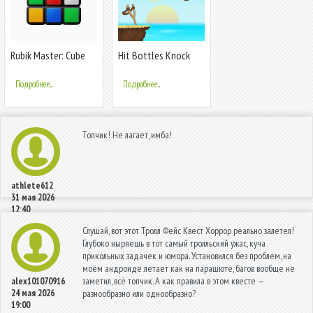
Rubik Master: Cube
Hit Bottles Knock
Puzzle 3D
Down 2
Подробнее...
Подробнее...
Топчик! Не лагает, имба!
athlete612
31 мая 2026
12:40
Слушай, вот этот Тролл Фейс Квест Хоррор реально залетел!
Глубоко ныряешь в тот самый тролльский ужас, куча
прикольных задачек и юмора. Установился без проблем, на
моём андроиде летает как на парашюте, багов вообще не
заметил, всё топчик. А как правила в этом квесте —
alex101070916
24 мая 2026
разнообразно или однообразно?
19:00