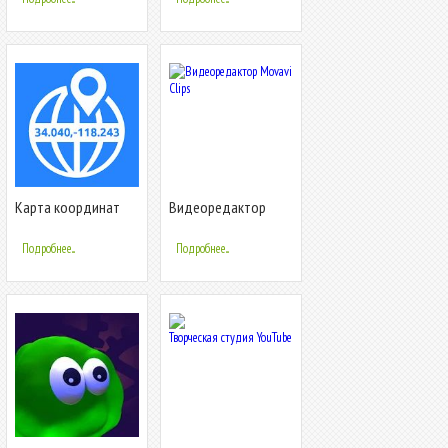
Карта координат
Видеоредактор
GPS: широта,
Movavi Clips
долгота и место
Подробнее...
Подробнее...