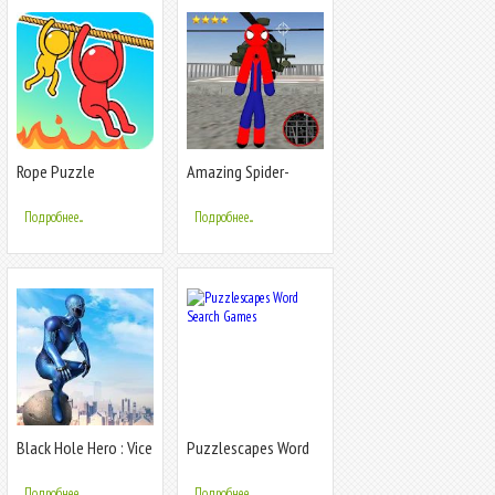
Rope Puzzle
Amazing Spider-
StickMan Rope Hero
Gangstar Crime
Подробнее...
Подробнее...
Black Hole Hero : Vice
Puzzlescapes Word
Vegas Rope Mafia
Search Games
Подробнее...
Подробнее...