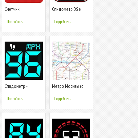
Счетчик
Спидометр DS и
подписчиков
одометр
YouTube в реальном
Подробнее...
Подробнее...
времени
Спидометр -
Метро Москвы (с
одометр, также
поиском пути)
скорость трекер
Подробнее...
Подробнее...