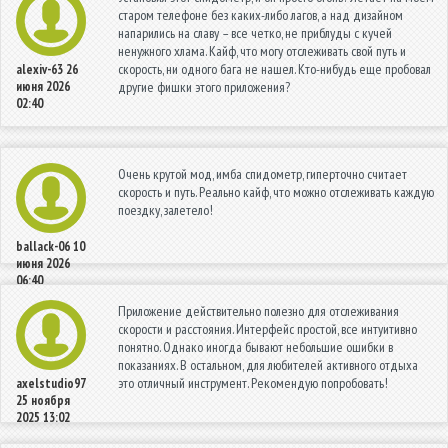
старом телефоне без каких-либо лагов, а над дизайном
напарились на славу – все четко, не приблуды с кучей
ненужного хлама. Кайф, что могу отслеживать свой путь и
скорость, ни одного бага не нашел. Кто-нибудь еще пробовал
alexiv-63
26
июня 2026
другие фишки этого приложения?
02:40
Очень крутой мод, имба спидометр, гиперточно считает
скорость и путь. Реально кайф, что можно отслеживать каждую
поездку, залетело!
ballack-06
10
июня 2026
06:40
Приложение действительно полезно для отслеживания
скорости и расстояния. Интерфейс простой, все интуитивно
понятно. Однако иногда бывают небольшие ошибки в
показаниях. В остальном, для любителей активного отдыха
это отличный инструмент. Рекомендую попробовать!
axelstudio97
25 ноября
2025 13:02