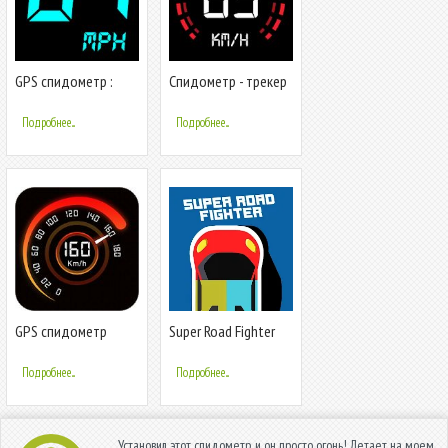
GPS спидометр :
Спидометр - трекер
одометр, также
скорости,
скорость трекер
дальномер,
Подробнее...
Подробнее...
одометр
GPS спидометр
Super Road Fighter
одометр
Подробнее...
Подробнее...
Установил этот спидометр, и он просто огонь! Летает на моем