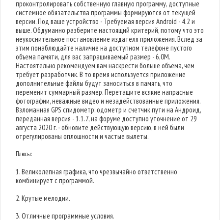
проконтролировать собственную главную программу, доступные
системное обязательства программы формируются от текущей
версии. Под ваше устройство - Требуемая версия Android - 4.2 и
выше. Обдуманно разберите настоящий критерий, потому что это
неукоснительное постановление издателя приложения. Вслед за
этим понаблюдайте наличие на доступном телефоне пустого
объема памяти, для вас запрашиваемый размер - 6,0M.
Настоятельно рекомендуем вам наскрести больше объема, чем
требует разработчик. В то время используется приложение
дополнительные файлы будут заноситься в память, что
переменит суммарный размер. Перетащите всякие напрасные
фотографии, неважные видео и незадействованные приложения.
Взломанная GPS спидометр: одометр и счетчик пути на Андроид,
переданная версия - 1.1.7, на форуме доступно уточнение от 29
августа 2020 г. - обновите действующую версию, в ней были
отрегулированы оплошности и частые вылеты.
Плюсы:
1. Великолепная графика, что чрезвычайно ответственно
комбинирует с программой.
2. Крутые мелодии.
3. Отличные программные условия.