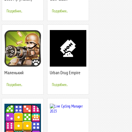
заказ такси и
доставка
Подробнее...
Подробнее...
Маленький
Urban Drug Empire
командир: WWII TD
Подробнее...
Подробнее...