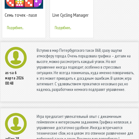
Семь точек - пазл
Live Cycling Manager
слияния
2023
Подробнее...
Подробнее...
Вступив в мир Петербургского такси 068, сразу ощутил
атмосферу города. Очень порадовала графика – детали на
высоте, можно рассмотреть каждый уголок. Но вот
управление иногда подводит, особенно в стрессовых
ситуациях. Не всегда понимаешь, куда именно поворачивать,
as-sa
6
марта 2026
и это может приводить к досадным ошибкам. В целом, игра
00:48
затягивает. С удовольствием прокатился несколько раз, но
надеюсь, разработчики немного подправят управление.
Игра предлагает увлекательный опыт с динамичным
геймплеем и интересными заданиями. Графика неплохая, а
управление достаточно удобное. Иногда встречаются
технические сбои, но в целом это отличное развлечение для
любителей такси и гонок. Рекомендую попробовать!
arlley
28