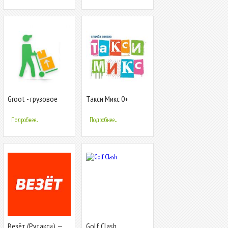
Groot - грузовое
Такси Микс 0+
такси и
грузоперевозки.
Подробнее...
Подробнее...
Везёт (Рутакси) —
Golf Clash