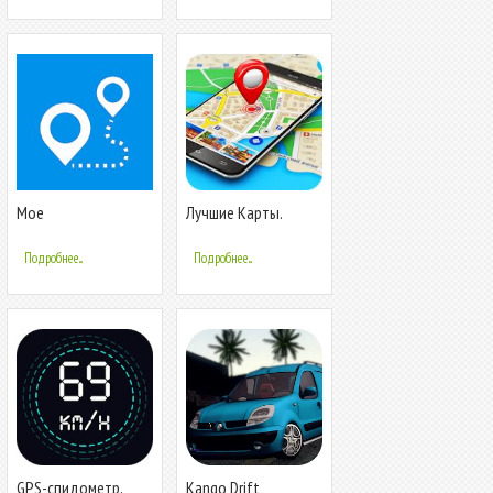
Мое
Лучшие Карты.
местоположение:
Быстрое
GPS, Карты
построение
Подробнее...
Подробнее...
маршрута.
GPS-спидометр,
Kango Drift