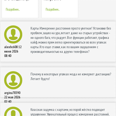
Измеритель
Simulator
расстояния
Подробнее...
Подробнее...
Карты Измерение расстояния просто улетная! Установил без
проблем, зашло на ура, летает даже на старых устройствах -
ни одного бага, что радует. Все функции работают, графика
кайф, можно прям легко ориентироваться во всех уголках
карты. Кто еще ставил, как по вашим ощущениям с
alexhc608
12
июня 2026
производительностью на других телефонах?
08:40
Почему в некоторых уголках мода не измеряет дистанцию?
Летает будто!
argina78390
22 мая 2026
02:40
Классная задумка с картами, но порой жёстко подводит
управление. Увлекательный процесс измерения расстояний,