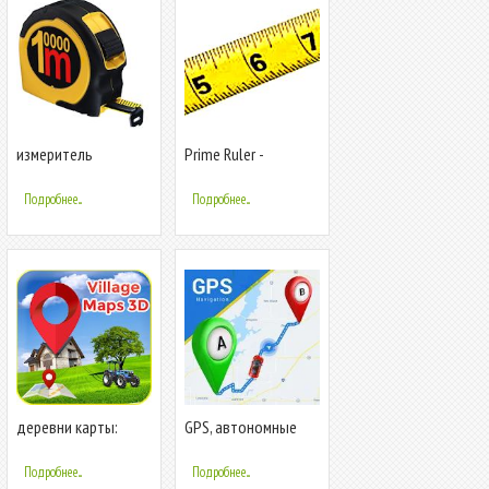
измеритель
Prime Ruler -
расстояния
Линейка, измерение
длины камерой
Подробнее...
Подробнее...
деревни карты:
GPS, автономные
деревни
карты, навигация и
спутниковые карты
маршруты
Подробнее...
Подробнее...