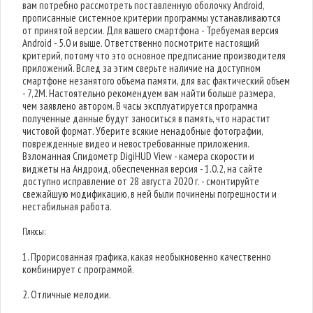
вам потребно рассмотреть поставленную оболочку Android,
прописанные системное критерии программы устанавливаются
от принятой версии. Для вашего смартфона - Требуемая версия
Android - 5.0 и выше. Ответственно посмотрите настоящий
критерий, потому что это основное предписание производителя
приложений. Вслед за этим сверьте наличие на доступном
смартфоне незанятого объема памяти, для вас фактический объем
- 7,2M. Настоятельно рекомендуем вам найти больше размера,
чем заявлено автором. В часы эксплуатируется программа
полученные данные будут заноситься в память, что нарастит
чистовой формат. Уберите всякие ненадобные фотографии,
поврежденные видео и невостребованные приложения.
Взломанная Спидометр DigiHUD View - камера скорости и
виджеты на Андроид, обеспеченная версия - 1.0.2, на сайте
доступно исправление от 28 августа 2020 г. - смонтируйте
свежайшую модификацию, в ней были починены погрешности и
нестабильная работа.
Плюсы:
1. Прорисованная графика, какая необыкновенно качественно
комбинирует с программой.
2. Отличные мелодии.