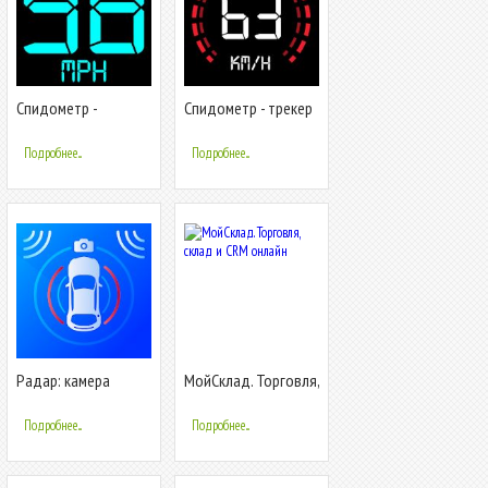
Спидометр -
Спидометр - трекер
измеритель
скорости,
скорости
дальномер,
Подробнее...
Подробнее...
автомобиля
одометр
Радар: камера
МойСклад. Торговля,
контроля скорости,
склад и CRM онлайн
спидометр HUD
Подробнее...
Подробнее...