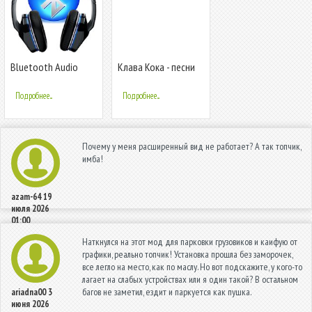
Bluetooth Audio
Клава Кока - песни
Widget Battery FREE
без интернета
Подробнее...
Подробнее...
Почему у меня расширенный вид не работает? А так топчик,
имба!
azam-64
19
июля 2026
01:00
Наткнулся на этот мод для парковки грузовиков и каифую от
графики, реально топчик! Установка прошла без заморочек,
все легло на место, как по маслу. Но вот подскажите, у кого-то
лагает на слабых устройствах или я один такой? В остальном
багов не заметил, ездит и паркуется как пушка.
ariadna00
3
июня 2026