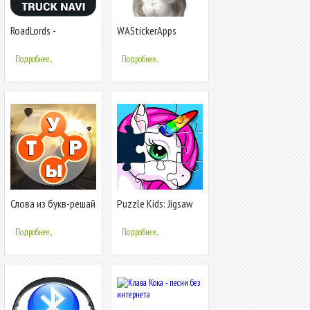
RoadLords -
WAStickerApps
Навигатор для
кошачий мем, каваий
грузовиков
кот наклейки
Подробнее...
Подробнее...
Слова из букв-решай
Puzzle Kids: Jigsaw
кроссворды
Puzzles
Подробнее...
Подробнее...