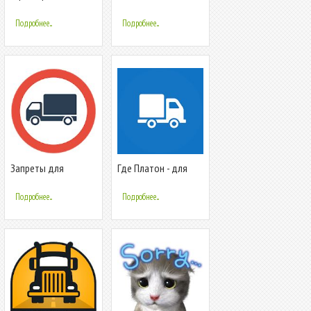
грузовиков
парковка
Подробнее...
Подробнее...
Запреты для
Где Платон - для
грузовиков - Bans
водителей
For Trucks
грузовиков
Подробнее...
Подробнее...