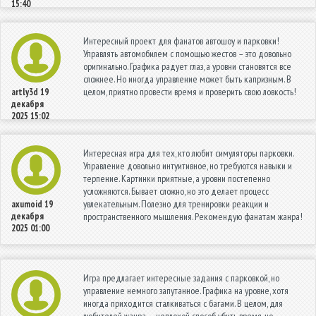
15:40
Интересный проект для фанатов автошоу и парковки!
Управлять автомобилем с помощью жестов – это довольно
оригинально. Графика радует глаз, а уровни становятся все
сложнее. Но иногда управление может быть капризным. В
целом, приятно провести время и проверить свою ловкость!
artly3d
19
декабря
2025 15:02
Интересная игра для тех, кто любит симуляторы парковки.
Управление довольно интуитивное, но требуются навыки и
терпение. Картинки приятные, а уровни постепенно
усложняются. Бывает сложно, но это делает процесс
увлекательным. Полезно для тренировки реакции и
axumoid
19
декабря
пространственного мышления. Рекомендую фанатам жанра!
2025 01:00
Игра предлагает интересные задания с парковкой, но
управление немного запутанное. Графика на уровне, хотя
иногда приходится сталкиваться с багами. В целом, для
любителей жанра — неплохой способ убить время, но