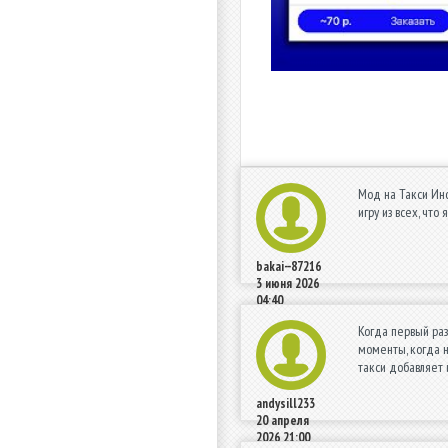
Мод на Такси Инфи
игру из всех, что
bakai--87216
3 июня 2026
04:40
Когда первый раз
моменты, когда н
такси добавляет 
andysill233
20 апреля
2026 21:00