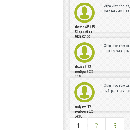
Игра интересная,
медленным. Наде
alexsss85155
22 декабря
2025 07:00
Отличное приложе
но в целом, сер
alsadek
22
ноября 2025
07:00
Отличное приложе
выбора типа авто
andynov
19
ноября 2025
04:00
1
2
3