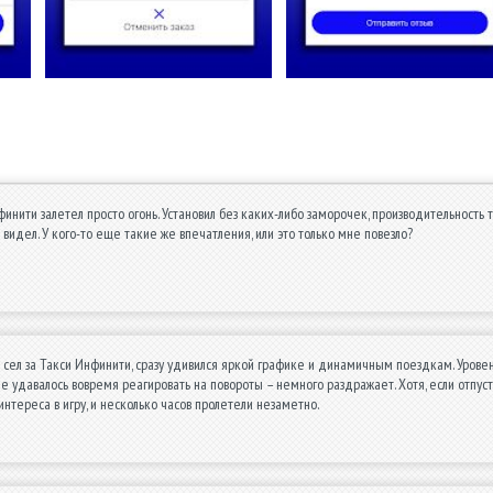
нити залетел просто огонь. Установил без каких-либо заморочек, производительность то
 я видел. У кого-то еще такие же впечатления, или это только мне повезло?
 сел за Такси Инфинити, сразу удивился яркой графике и динамичным поездкам. Урове
е удавалось вовремя реагировать на повороты – немного раздражает. Хотя, если отпусти
интереса в игру, и несколько часов пролетели незаметно.