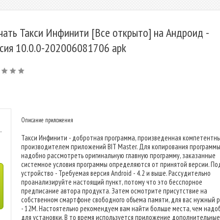
чать Такси Инфинити [Все открыто] на Андроид -
сия 10.0.0-202006081706 apk
Описание приложения
-
Такси Инфинити - добротная программа, произведенная компетентн
производителем приложений BIT Master. Для копирования программы
надобно рассмотреть оригинальную главную программу, заказанные
системное условия программы определяются от принятой версии. По
устройство - Требуемая версия Android - 4.2 и выше. Рассудительно
проанализируйте настоящий пункт, потому что это бесспорное
предписание автора продукта. Затем осмотрите присутствие на
собственном смартфоне свободного объема памяти, для вас нужный 
- 12M. Настоятельно рекомендуем вам найти больше места, чем надо
для установки. В то время используется приложение дополнительные