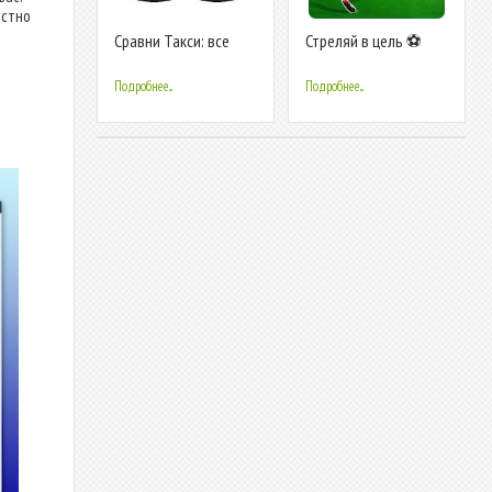
остно
Сравни Такси: все
Стреляй в цель ⚽️
цены такси
Футбольная игра
2019
Подробнее...
Подробнее...