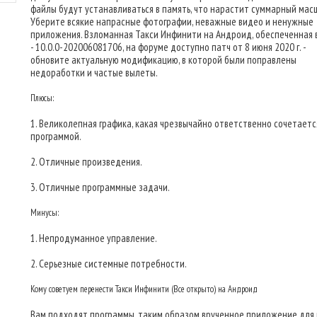
файлы будут устанавливаться в память, что нарастит суммарный мас
Уберите всякие напрасные фотографии, неважные видео и ненужные
приложения. Взломанная Такси Инфинити на Андроид, обеспеченная 
- 10.0.0-202006081706, на форуме доступно патч от 8 июня 2020 г. -
обновите актуальную модификацию, в которой были поправлены
недоработки и частые вылеты.
Плюсы:
1. Великолепная графика, какая чрезвычайно ответственно сочетаетс
программой.
2. Отличные произведения.
3. Отличные программные задачи.
Минусы:
1. Непродуманное управление.
2. Серьезные системные потребности.
Кому советуем перенести Такси Инфинити (Все открыто) на Андроид
Вам подходят программы, таким образом врученное приложение для 