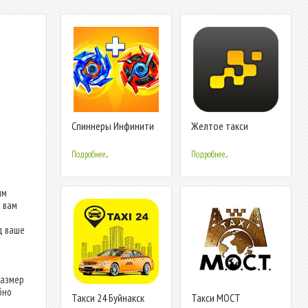
Спиннеры Инфинити
Желтое такси
надо
Подробнее...
Подробнее...
ым
 вам
д ваше
размер
бно
Такси 24 Буйнакск
Такси МОСТ