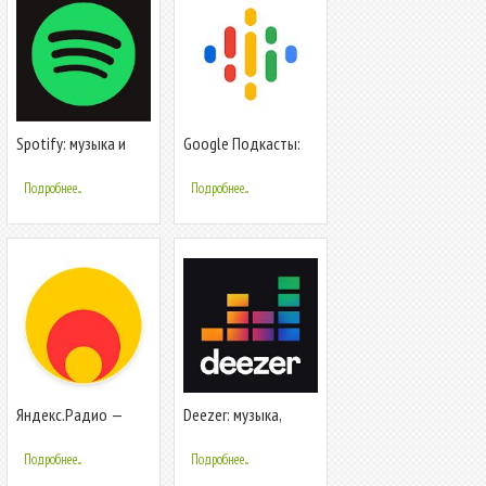
Spotify: музыка и
Google Подкасты:
подкасты
бесплатные и
популярные
Подробнее...
Подробнее...
подкасты
Яндекс.Радио —
Deezer: музыка,
музыка онлайн
плейлисты и
подкасты
Подробнее...
Подробнее...