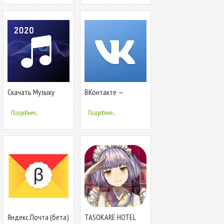
Скачать Музыку
ВКонтакте —
Бесплатно MP3
общение, музыка и
Музыка Плеер Lite
видео
Подробнее...
Подробнее...
Яндекс.Почта (бета)
TASOKARE HOTEL