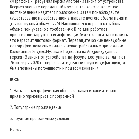
смартфона - Требуемая версия Android - Зависит от устройства.
Всерьез оцените переданный момент, так как это железное
постановление издателя приложения. Затем понаблюдайте
существование на собственном аппарате пустого объема памяти,
для вас нужный объем - 27M. Напоминаем вам разыскать больше
объема, чем указано в требованиях. В те дни работает
приложение загруженная информация будет заноситься в память,
что нарастит чистовой формат. Перетащите всякие ненадобные
фотографии, неважные видео и невостребованные приложения.
Взломанная Яндекс.Музыка и Подкасты на Андроид, данная
версия - Зависит от устройства, на форуме доступно заплата от
26 октября 2020 г. - перекачайте действующую модификацию, где
были починены погрешности и подтормаживания.
Плюсы:
1. Насыщенная графическая оболочка, какая исключительно
приятно гармонирует с программой.
2. Популярные произведения.
3. Трудные программные условия.
Минусы: