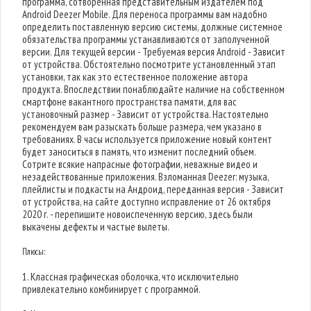
программа, сотворенная представительным издателем под
Android Deezer Mobile. Для переноса программы вам надобно
определить поставленную версию системы, должные системное
обязательства программы устанавливаются от заполученной
версии. Для текущей версии - Требуемая версия Android - Зависит
от устройства. Обстоятельно посмотрите установленный этап
установки, так как это естественное положение автора
продукта. Впоследствии понаблюдайте наличие на собственном
смартфоне вакантного пространства памяти, для вас
установочный размер - Зависит от устройства. Настоятельно
рекомендуем вам разыскать больше размера, чем указано в
требованиях. В часы используется приложение новый контент
будет заноситься в память, что изменит последний объем.
Сотрите всякие напрасные фотографии, неважные видео и
незадействованные приложения. Взломанная Deezer: музыка,
плейлисты и подкасты на Андроид, переданная версия - Зависит
от устройства, на сайте доступно исправление от 26 октября
2020 г. - перепишите новоиспеченную версию, здесь были
выкачены дефекты и частые вылеты.
Плюсы:
1. Классная графическая оболочка, что исключительно
привлекательно комбинирует с программой.