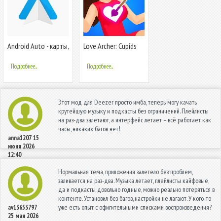
Android Auto - карты,
Love Archer: Cupids
музыка, и голосовые
Arrow
команды
Подробнее...
Подробнее...
Этот мод для Deezer просто имба, теперь могу качать
крутейшую музыку и подкасты без ограничений. Плейлисты
на раз-два залетают, а интерфейс летает – всё работает как
часы, никаких багов нет!
anna1207
15
июня 2026
12:40
Нормальная тема, приложения залетело без проблем,
заливается на раз-два. Музыка летает, плейлисты кайфовые,
да и подкасты довольно годные, можно реально потеряться в
контенте. Установил без багов, настройки не лагают. У кого-то
уже есть опыт с офигительными списками воспроизведения?
av13653797
25 мая 2026