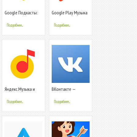
Google Подкасты:
Google Play Музыка
бесплатные и
популярные
Подробнее...
Подробнее...
подкасты
Яндекс.Музыка и
ВКонтакте —
Подкасты
общение, музыка и
видео
Подробнее...
Подробнее...