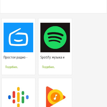
Простое радио -
Spotify: музыка и
Бесплатная живая
подкасты
музыка и радио
Подробнее...
Подробнее...