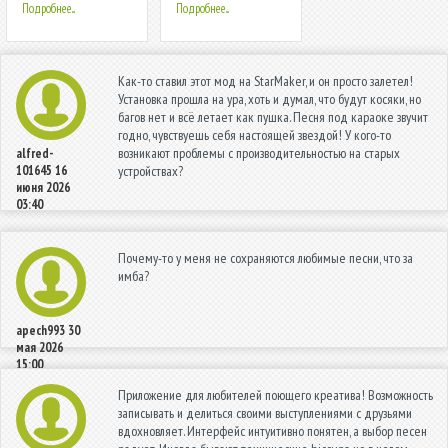
Подробнее...
Подробнее...
Как-то ставил этот мод на StarMaker, и он просто залетел!
Установка прошла на ура, хоть и думал, что будут косяки, но
багов нет и всё летает как пушка. Песня под караоке звучит
годно, чувствуешь себя настоящей звездой! У кого-то
возникают проблемы с производительностью на старых
alfred-
101645
16
устройствах?
июня 2026
03:40
Почему-то у меня не сохраняются любимые песни, что за
имба?
apech993
30
мая 2026
15:00
Приложение для любителей поющего креатива! Возможность
записывать и делиться своими выступлениями с друзьями
вдохновляет. Интерфейс интуитивно понятен, а выбор песен