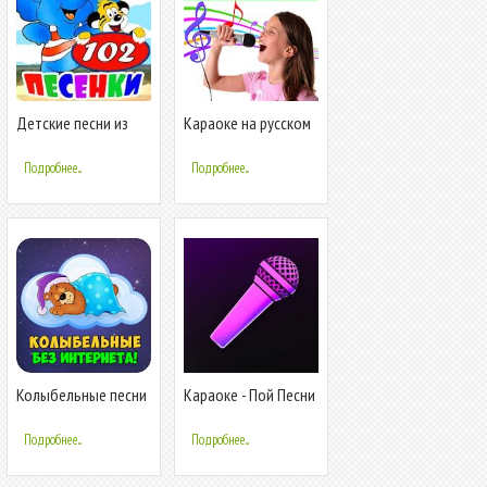
Детские песни из
Караоке на русском
мультфильмов
для детей.
песенки для
Бесплатно!
Подробнее...
Подробнее...
малышей
Колыбельные песни
Караоке - Пой Песни
малышам
Подробнее...
Подробнее...