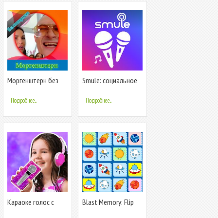
Моргенштерн без
Smule: социальное
интернета песни и
караоке
текст
Подробнее...
Подробнее...
Караоке голос с
Blast Memory: Flip
записью
Game