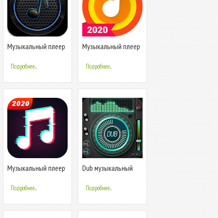
Музыкальный плеер
Музыкальный плеер
: Ракетный плеер
- MP3 плеер
Подробнее...
Подробнее...
Музыкальный плеер
Dub музыкальный
- MP3-плеер и
плеер + Эквалайзер
аудио-плеер
& Темы
Подробнее...
Подробнее...