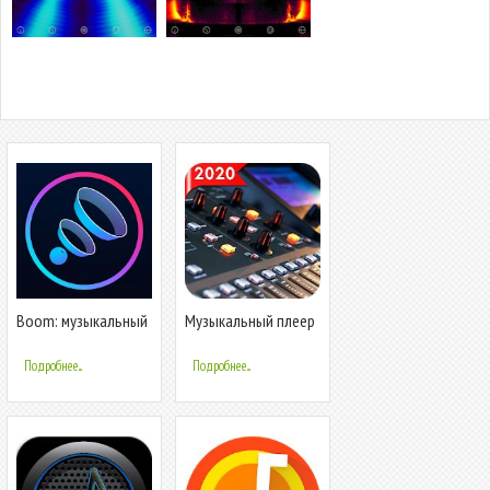
Boom: музыкальный
Музыкальный плеер
плеер с 3D-звуком и
и аудиоплеер с
эквалайзером
эквалайзером
Подробнее...
Подробнее...