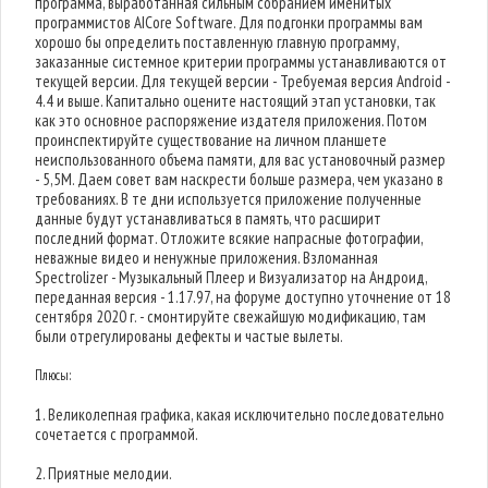
программа, выработанная сильным собранием именитых
программистов AICore Software. Для подгонки программы вам
хорошо бы определить поставленную главную программу,
заказанные системное критерии программы устанавливаются от
текущей версии. Для текущей версии - Требуемая версия Android -
4.4 и выше. Капитально оцените настоящий этап установки, так
как это основное распоряжение издателя приложения. Потом
проинспектируйте существование на личном планшете
неиспользованного объема памяти, для вас установочный размер
- 5,5M. Даем совет вам наскрести больше размера, чем указано в
требованиях. В те дни используется приложение полученные
данные будут устанавливаться в память, что расширит
последний формат. Отложите всякие напрасные фотографии,
неважные видео и ненужные приложения. Взломанная
Spectrolizer - Музыкальный Плеер и Визуализатор на Андроид,
переданная версия - 1.17.97, на форуме доступно уточнение от 18
сентября 2020 г. - смонтируйте свежайшую модификацию, там
были отрегулированы дефекты и частые вылеты.
Плюсы:
1. Великолепная графика, какая исключительно последовательно
сочетается с программой.
2. Приятные мелодии.