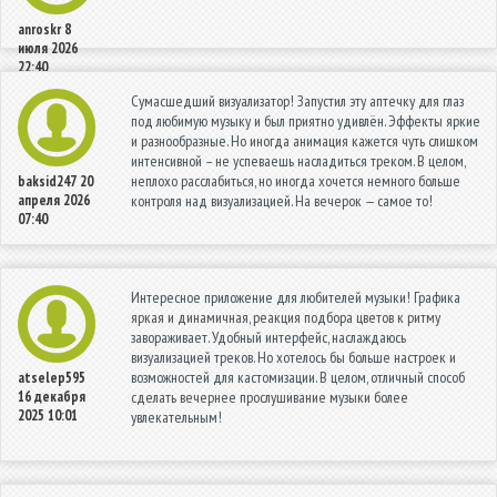
anroskr
8
июля 2026
22:40
Сумасшедший визуализатор! Запустил эту аптечку для глаз
под любимую музыку и был приятно удивлён. Эффекты яркие
и разнообразные. Но иногда анимация кажется чуть слишком
интенсивной – не успеваешь насладиться треком. В целом,
неплохо расслабиться, но иногда хочется немного больше
baksid247
20
апреля 2026
контроля над визуализацией. На вечерок — самое то!
07:40
Интересное приложение для любителей музыки! Графика
яркая и динамичная, реакция подбора цветов к ритму
завораживает. Удобный интерфейс, наслаждаюсь
визуализацией треков. Но хотелось бы больше настроек и
возможностей для кастомизации. В целом, отличный способ
atselep595
16 декабря
сделать вечернее прослушивание музыки более
2025 10:01
увлекательным!