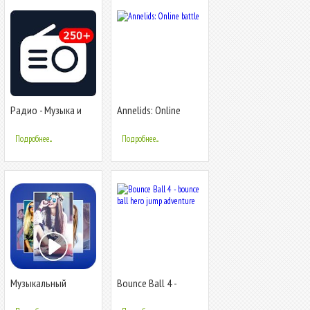
Радио - Музыка и
Annelids: Online
Радио Онлайн
battle
(Radio FM)
Подробнее...
Подробнее...
Музыкальный
Bounce Ball 4 -
видеопроизводитель
bounce ball hero
jump adventure