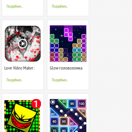
Подробнее...
Подробнее...
Love Video Maker :
Glow головоломка
Photo Slideshow
блок - classic puzzle
With Music
game
Подробнее...
Подробнее...