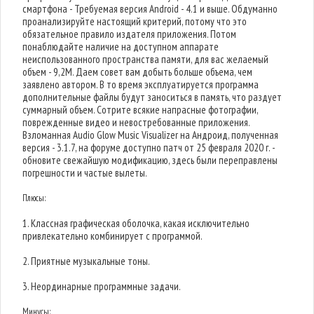
смартфона - Требуемая версия Android - 4.1 и выше. Обдуманно
проанализируйте настоящий критерий, потому что это
обязательное правило издателя приложения. Потом
понаблюдайте наличие на доступном аппарате
неиспользованного пространства памяти, для вас желаемый
объем - 9,2M. Даем совет вам добыть больше объема, чем
заявлено автором. В то время эксплуатируется программа
дополнительные файлы будут заноситься в память, что раздует
суммарный объем. Сотрите всякие напрасные фотографии,
поврежденные видео и невостребованные приложения.
Взломанная Audio Glow Music Visualizer на Андроид, полученная
версия - 3.1.7, на форуме доступно патч от 25 февраля 2020 г. -
обновите свежайшую модификацию, здесь были переправлены
погрешности и частые вылеты.
Плюсы:
1. Классная графическая оболочка, какая исключительно
привлекательно комбинирует с программой.
2. Приятные музыкальные тоны.
3. Неординарные программные задачи.
Минусы: