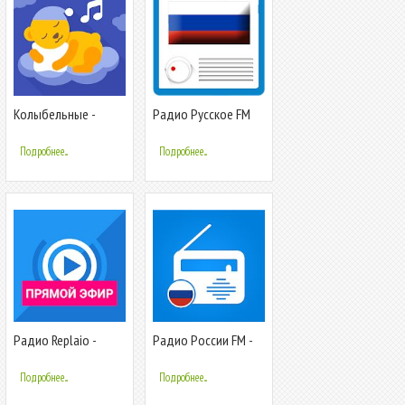
Колыбельные -
Радио Русское FM
Музыка для детей -
2020 - Оффлайн
Подробнее...
Подробнее...
Радио Replaio -
Радио России FM -
Интернет Радио
Радио онлайн и
Бесплатно
Oнлайн плеер
Подробнее...
Подробнее...