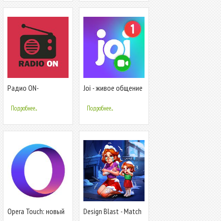
Радио ON-
Joi - живое общение
бесплатное онлайн
в видеочатах
радио с записью
Подробнее...
Подробнее...
Opera Touch: новый
Design Blast - Match
быстрый веб
& Home