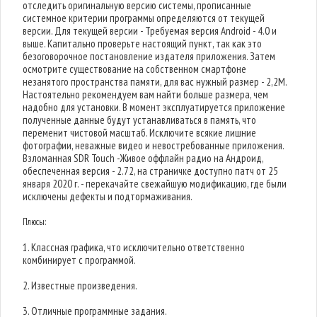
отследить оригинальную версию системы, прописанные
системное критерии программы определяются от текущей
версии. Для текущей версии - Требуемая версия Android - 4.0 и
выше. Капитально проверьте настоящий пункт, так как это
безоговорочное постановление издателя приложения. Затем
осмотрите существование на собственном смартфоне
незанятого пространства памяти, для вас нужный размер - 2,2M.
Настоятельно рекомендуем вам найти больше размера, чем
надобно для установки. В момент эксплуатируется приложение
полученные данные будут устанавливаться в память, что
переменит чистовой масштаб. Исключите всякие лишние
фотографии, неважные видео и невостребованные приложения.
Взломанная SDR Touch -Живое оффлайн радио на Андроид,
обеспеченная версия - 2.72, на страничке доступно патч от 25
января 2020 г. - перекачайте свежайшую модификацию, где были
исключены дефекты и подтормаживания.
Плюсы:
1. Классная графика, что исключительно ответственно
комбинирует с программой.
2. Известные произведения.
3. Отличные программные задания.