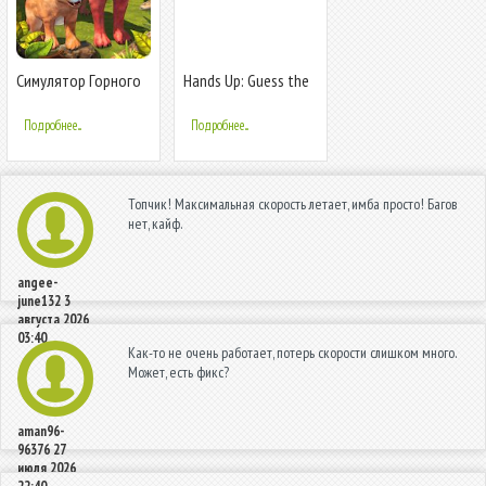
Симулятор Горного
Hands Up: Guess the
Льва - создай свою
words
семью
Подробнее...
Подробнее...
Топчик! Максимальная скорость летает, имба просто! Багов
нет, кайф.
angee-
june132
3
августа 2026
03:40
Как-то не очень работает, потерь скорости слишком много.
Может, есть фикс?
aman96-
96376
27
июля 2026