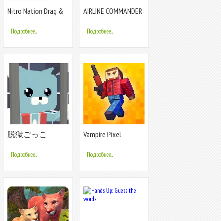
Nitro Nation Drag &
AIRLINE COMMANDER
Drift
- Чувство
настоящего полета
Подробнее...
Подробнее...
脱獄ごっこ
Vampire Pixel
Survives
Подробнее...
Подробнее...