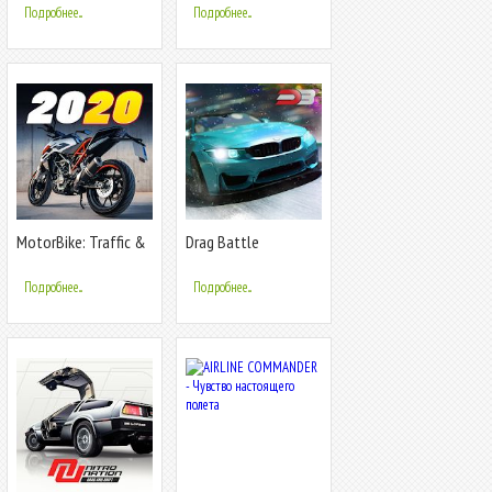
скорость трекер
Подробнее...
Подробнее...
MotorBike: Traffic &
Drag Battle
Drag Racing I New
Race Game
Подробнее...
Подробнее...