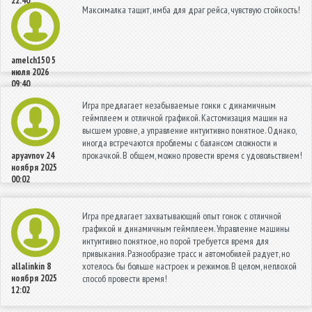
22:40
Максималка тащит, имба для драг рейса, чувствую стойкость!
amelch150
5
июля 2026
09:40
Игра предлагает незабываемые гонки с динамичным
геймплеем и отличной графикой. Кастомизация машин на
высшем уровне, а управление интуитивно понятное. Однако,
иногда встречаются проблемы с балансом сложности и
прокачкой. В общем, можно провести время с удовольствием!
apyavnov
24
ноября 2025
00:02
Игра предлагает захватывающий опыт гонок с отличной
графикой и динамичным геймплеем. Управление машины
интуитивно понятное, но порой требуется время для
привыкания. Разнообразие трасс и автомобилей радует, но
хотелось бы больше настроек и режимов. В целом, неплохой
allalinkin
8
ноября 2025
способ провести время!
12:02