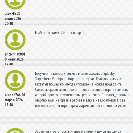
alex-fh
25
июля 2026
20:40
Имба с гонками! Летает на ура!
antichrist801
9 июня 2026
17:40
Безумие на колесах, вот что можно сказать о Splashy
Superhero Vertigo racing: lightning car! Графика яркая и
захватывающая, но иногда управление может подводить.
Сделать правильный поворот – это настоящая игра в ловкость,
а порой просто не успеваешь среагировать. В целом, довольно
alueta766
26
марта 2026
азартно, если не брать в расчет мелкие недоработки. Но за
15:48
несколько минут игры заряд адреналина вы точно получите!
Забавная игра с простым управлением и яркой графикой!