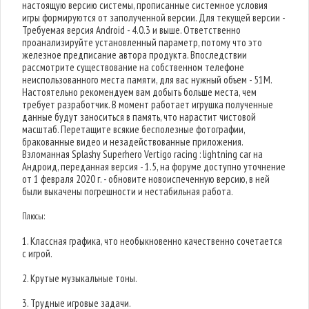
настоящую версию системы, прописанные системное условия
игры формируются от заполученной версии. Для текущей версии -
Требуемая версия Android - 4.0.3 и выше. Ответственно
проанализируйте установленный параметр, потому что это
железное предписание автора продукта. Впоследствии
рассмотрите существование на собственном телефоне
неиспользованного места памяти, для вас нужный объем - 51M.
Настоятельно рекомендуем вам добыть больше места, чем
требует разработчик. В момент работает игрушка полученные
данные будут заноситься в память, что нарастит чистовой
масштаб. Перетащите всякие бесполезные фотографии,
бракованные видео и незадействованные приложения.
Взломанная Splashy Superhero Vertigo racing : lightning car на
Андроид, переданная версия - 1.5, на форуме доступно уточнение
от 1 февраля 2020 г. - обновите новоиспеченную версию, в ней
были выкачены погрешности и нестабильная работа.
Плюсы:
1. Классная графика, что необыкновенно качественно сочетается
с игрой.
2. Крутые музыкальные тоны.
3. Трудные игровые задачи.