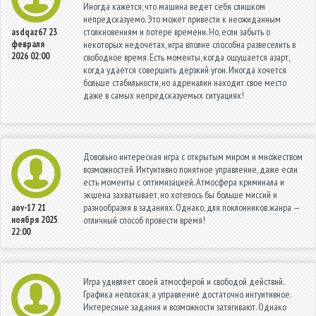
Иногда кажется, что машина ведет себя слишком
непредсказуемо. Это может привести к неожиданным
столкновениям и потере времени. Но, если забыть о
asdqaz67
23
февраля
некоторых недочетах, игра вполне способна развеселить в
2026 02:00
свободное время. Есть моменты, когда ощущается азарт,
когда удается совершить дерзкий угон. Иногда хочется
больше стабильности, но адреналин находит свое место
даже в самых непредсказуемых ситуациях!
Довольно интересная игра с открытым миром и множеством
возможностей. Интуитивно понятное управление, даже если
есть моменты с оптимизацией. Атмосфера криминала и
экшена захватывает, но хотелось бы больше миссий и
разнообразия в заданиях. Однако, для поклонников жанра —
aov-17
21
ноября 2025
отличный способ провести время!
22:00
Игра удивляет своей атмосферой и свободой действий.
Графика неплохая, а управление достаточно интуитивное.
Интересные задания и возможности затягивают. Однако