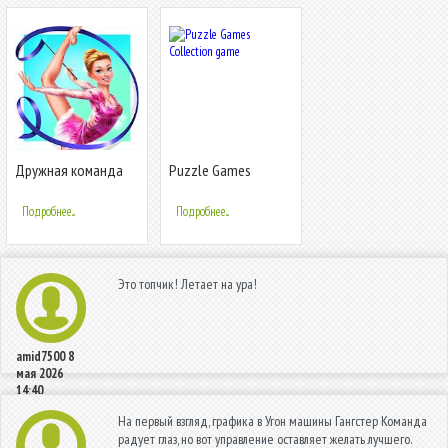
Дружная команда
Puzzle Games
гимнасток: Время
Collection game
танцевать
Подробнее...
Подробнее...
Это топчик! Летает на ура!
amid7500
8
мая 2026
14:40
На первый взгляд, графика в Угон машины Гангстер Команда
радует глаз, но вот управление оставляет желать лучшего.