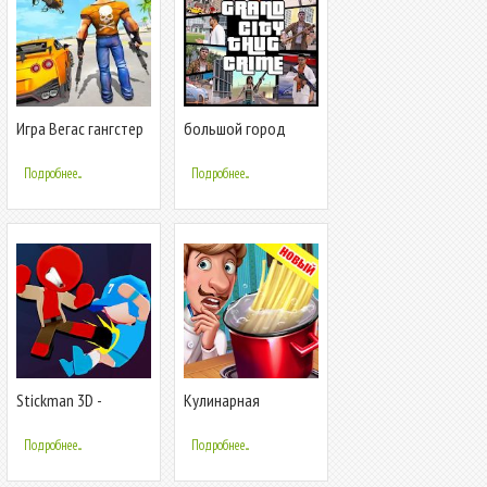
Игра Вегас гангстер
большой город
преступности
головорез
симулятор
преступление
Подробнее...
Подробнее...
гангстер
Stickman 3D -
Кулинарная
Уличный гангстер
Команда
Подробнее...
Подробнее...