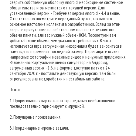
сверить собственную оболочку Android, необходимые системное
обязательства игры меняются от текущей версии. Для
установленной версии - Требуемая версия Android - 4.4 и выше.
Ответственно посмотрите переданный пункт, так как это
основное настояние коллектива разработчиков. Вслед за этим
сверьте присутствие на собственном планшете незанятого
объема памяти, для вас нужный объем - 80M. Посоветуем вам
добыть больше объема, чем указано в требованиях. В часы
используется игра загруженная информация будет заноситься в
память, что переменит последний размер. Перетащите всякие
напрасные фотографии, неважные видео и ненужные приложения.
Взломанная Виртуальный щенок симулятор на Андроид,
загруженная версия - 1.6, на форуме доступно патч от 24
сентября 2020 г. - поставьте действующую версию, там были
отрегулированы недоработки и нестабильная работа.
Плюсы:
1. Прорисованная картинка на экране, какая необыкновенно
последовательно гармонирует с игрушкой.
2. Популярные произведения.
3. Неординарные игровые задачи.