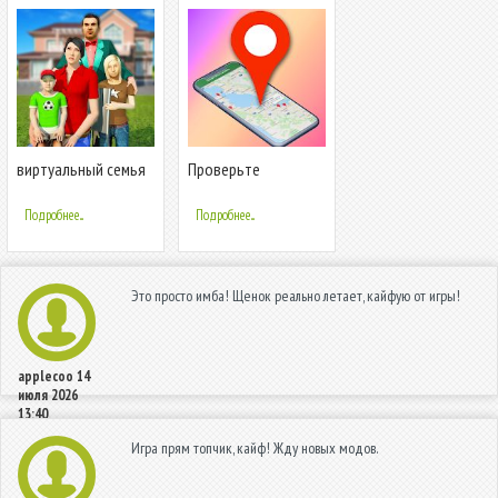
виртуальный семья
Проверьте
симулятор -
местоположение
реальный жизнь
номера телефона
Подробнее...
Подробнее...
игры
Это просто имба! Щенок реально летает, кайфую от игры!
applecoo
14
июля 2026
13:40
Игра прям топчик, кайф! Жду новых модов.