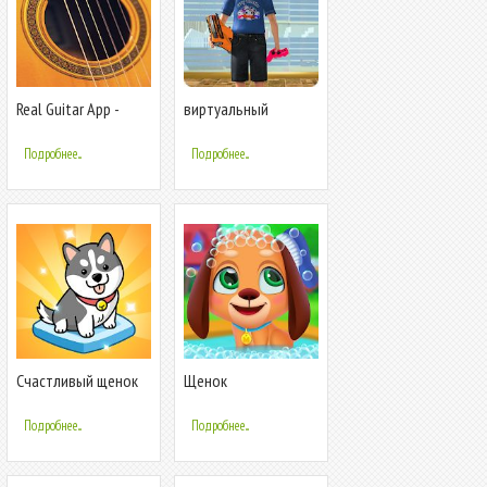
Real Guitar App -
виртуальный
Виртуальный
мальчик: семейный
симулятор гитары
симулятор 2018
Подробнее...
Подробнее...
Pro
Счастливый щенок
Щенок
ветеринарного
ухода за
Подробнее...
Подробнее...
домашними
животными