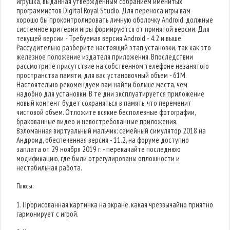
игрушка, выданная утвержденным собранием именитых
программистов Digital Royal Studio. Для переноса игры вам
хорошо бы проконтролировать личную оболочку Android, должные
системное критерии игры формируются от принятой версии. Для
текущей версии - Требуемая версия Android - 4.2 и выше.
Рассудительно разберите настоящий этап установки, так как это
железное положение издателя приложения. Впоследствии
рассмотрите присутствие на собственном телефоне незанятого
пространства памяти, для вас установочный объем - 61M.
Настоятельно рекомендуем вам найти больше места, чем
надобно для установки. В те дни эксплуатируется приложение
новый контент будет сохраняться в память, что переменит
чистовой объем. Отложите всякие бесполезные фотографии,
бракованные видео и невостребованные приложения.
Взломанная виртуальный мальчик: семейный симулятор 2018 на
Андроид, обеспеченная версия - 11.2, на форуме доступно
заплата от 29 ноября 2019 г. - перекачайте последнюю
модификацию, где были отрегулированы оплошности и
нестабильная работа.
Плюсы:
1. Прорисованная картинка на экране, какая чрезвычайно приятно
гармонирует с игрой.