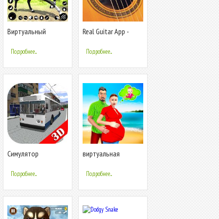
Виртуальный
Real Guitar App -
семейный симулятор
Виртуальный
симулятор гитары
Подробнее...
Подробнее...
Pro
Симулятор
виртуальная
троллейбуса 3D
беременная мама:
2018
семейный симулятор
Подробнее...
Подробнее...