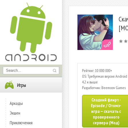
Ска
[МО
Рейтинг: 10 000 000+
OS: Требуемая версия Android 
4.2 и выше
Игры
Разработчик: Beemoov Games
Сладкий флирт -
Аркады
Episode / Отомэ-
игра — скачать с
Экшен
проверенного
Приключения
сервера (Мод)