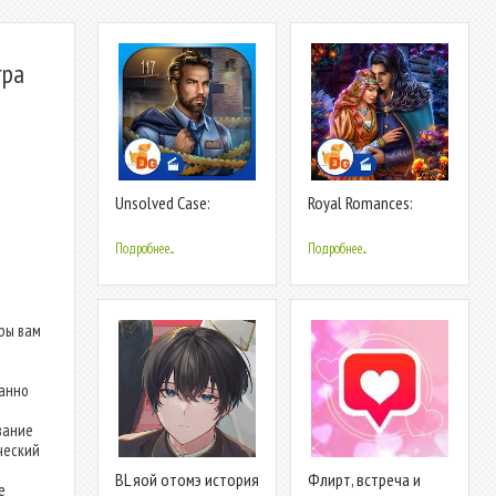
гра
Unsolved Case:
Royal Romances:
Episode 1 f2p
Episode 12
Подробнее...
Подробнее...
ры вам
манно
вание
ческий
BL яой отомэ история
Флирт, встреча и
е