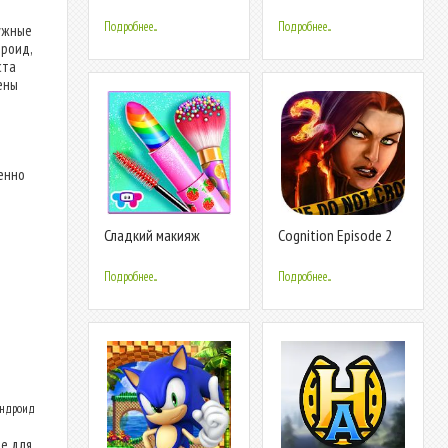
пустая
свидание
Подробнее...
Подробнее...
ужные
дроид,
ста
ены
венно
Сладкий макияж
Cognition Episode 2
Подробнее...
Подробнее...
Андроид
ие для