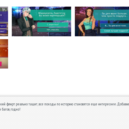
кий флирт реально тащит, все походы по историю становятся еще интереснее. Добавил
и багов, годно!