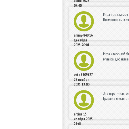
июня 2026
07:40
Игра предлагает
Возможность влия
ammy-840
16
декабря
2025 20:01
Игра классная! У
музыка добавляе
avto5309527
28 ноября
2025 12:00
Эта игра — насто
Графика яркая, а
arcius
15
ноября 2025
21:01