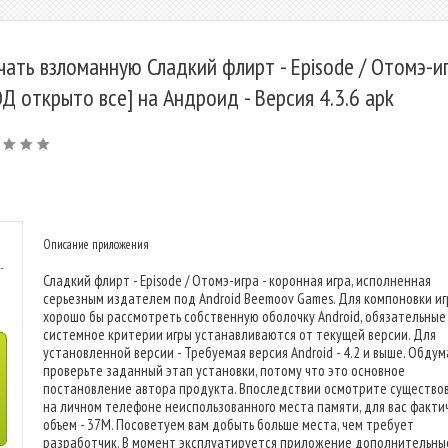
чать взломанную Сладкий флирт - Episode / Отомэ-и
Д открыто все] на Андроид - Версия 4.3.6 apk
Описание приложения
-
Сладкий флирт - Episode / Отомэ-игра - коронная игра, исполненная
серьезным издателем под Android Beemoov Games. Для компоновки иг
хорошо бы рассмотреть собственную оболочку Android, обязательные
системное критерии игры устанавливаются от текущей версии. Для
установленной версии - Требуемая версия Android - 4.2 и выше. Обду
проверьте заданный этап установки, потому что это основное
постановление автора продукта. Впоследствии осмотрите существо
на личном телефоне неиспользованного места памяти, для вас факти
объем - 37M. Посоветуем вам добыть больше места, чем требует
разработчик. В момент эксплуатируется приложение дополнительны