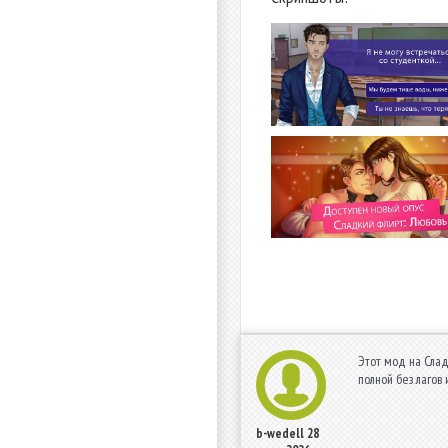
Этот мод на Слад
полной без лагов 
b-wedell
28