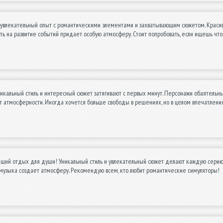
 увлекательный опыт с романтическими элементами и захватывающим сюжетом. Красив
ть на развитие событий придает особую атмосферу. Стоит попробовать, если ищешь чт
никальный стиль и интересный сюжет затягивают с первых минут. Персонажи обаятельны
т атмосферности. Иногда хочется больше свободы в решениях, но в целом впечатлен
ящий отдых для души! Уникальный стиль и увлекательный сюжет делают каждую серию
 музыка создает атмосферу. Рекомендую всем, кто любит романтические симуляторы!