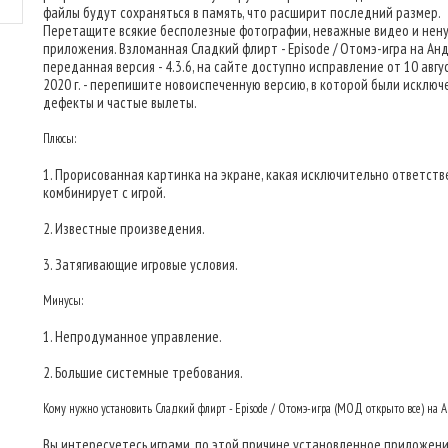
файлы будут сохраняться в память, что расширит последний размер.
Перетащите всякие бесполезные фотографии, неважные видео и нен
приложения. Взломанная Сладкий флирт - Episode / Отомэ-игра на Ан
переданная версия - 4.3.6, на сайте доступно исправление от 10 авгу
2020 г. - перепишите новоиспеченную версию, в которой были исключ
дефекты и частые вылеты.
Плюсы:
1. Прорисованная картинка на экране, какая исключительно ответст
комбинирует с игрой.
2. Известные произведения.
3. Затягивающие игровые условия.
Минусы:
1. Непродуманное управление.
2. Большие системные требования.
Кому нужно установить Сладкий флирт - Episode / Отомэ-игра (МОД открыто все) на 
Вы интересуетесь играми, по этой причине установленное приложен