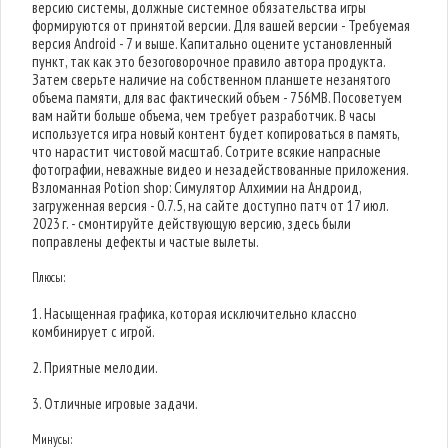
версию системы, должные системное обязательства игры
формируются от принятой версии. Для вашей версии - Требуемая
версия Android - 7 и выше. Капитально оцените установленный
пункт, так как это безоговорочное правило автора продукта.
Затем сверьте наличие на собственном планшете незанятого
объема памяти, для вас фактический объем - 756MB. Посоветуем
вам найти больше объема, чем требует разработчик. В часы
используется игра новый контент будет копироваться в память,
что нарастит чистовой масштаб. Сотрите всякие напрасные
фотографии, неважные видео и незадействованные приложения.
Взломанная Potion shop: Симулятор Алхимии на Андроид,
загруженная версия - 0.7.5, на сайте доступно патч от 17 июл.
2023 г. - смонтируйте действующую версию, здесь были
поправлены дефекты и частые вылеты.
Плюсы:
1. Насыщенная графика, которая исключительно классно
комбинирует с игрой.
2. Приятные мелодии.
3. Отличные игровые задачи.
Минусы: