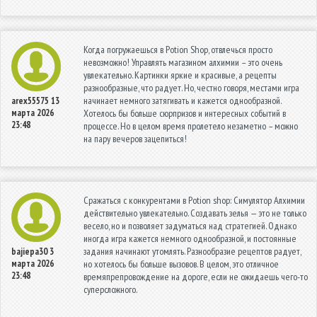
Когда погружаешься в Potion Shop, отвлечься просто
невозможно! Управлять магазином алхимии – это очень
увлекательно. Картинки яркие и красивые, а рецепты
разнообразные, что радует. Но, честно говоря, местами игра
начинает немного затягивать и кажется однообразной.
arex55575
13
марта 2026
Хотелось бы больше сюрпризов и интересных событий в
23:48
процессе. Но в целом время пролетело незаметно – можно
на пару вечеров зацепиться!
Сражаться с конкурентами в Potion shop: Симулятор Алхимии
действительно увлекательно. Создавать зелья — это не только
весело, но и позволяет задуматься над стратегией. Однако
иногда игра кажется немного однообразной, и постоянные
задания начинают утомлять. Разнообразие рецептов радует,
bajiepa30
3
марта 2026
но хотелось бы больше вызовов. В целом, это отличное
23:48
времяпрепровождение на дороге, если не ожидаешь чего-то
суперсложного.