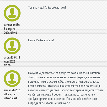
Топчик мод! Кайф, всё летает!
azhustov686
5 августа
2026 08:40
Кайф! Имба вообще!
astra27641
4
мая 2026
07:00
Получил удовольствие от процесса создания зелий в Potion
shop. Графика такая миленькая, а атмосфера действительно
погружает в мир алхимии. Однако после нескольких часов
игры я заметил, что механика становится предсказуемой, и
интерес немного угасает. Запаситесь терпением, если хотите
arman-dm513
20 марта
углубиться в каждый рецепт, так как некоторые из них
2026 12:48
требуют времени на освоение. Почаще обновляйте свои
ингредиенты, чтобы не заскучать!