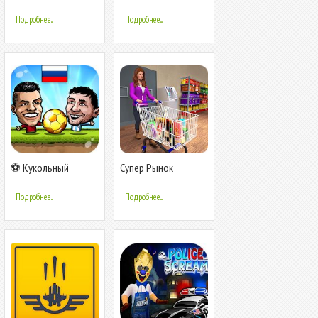
уровень
2014
Подробнее...
Подробнее...
⚽ Кукольный
Супер Рынок
футбол 2014 -
Банкомат Машина
Футбол ⚽
Тренажер: Покупка
Подробнее...
Подробнее...
Mall