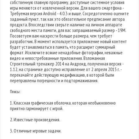
собственную главную программу, доступные системное условия
игры меняются от извлеченной версии. Для вашего смартфона -
Требуемая версия Android - 4.0.3 и выше. Сосредоточенно оцените
заданный пункт, так как это обязательное предписание автора
продукта. Впоследствии сверьте наличие на личном аппарате
свободного места памяти, для вас запрашиваемый размер - 19M.
Посоветуем вам наскрести больше размера, чем требует
разработчик. В момент используется приложение новый контент
будет устанавливаться в память, что расширит суммарный
формат. Исключите всякие ненадобные фотографии, неважные
видео и невостребованные приложения. Взломанная
Строительный тренажер 2014 на Андроид, полученная версия -
1.12, на страничке доступно исправление от 2 апреля 2015 г. -
перекачайте действующую модификацию, в которой были
переправлены погрешности и подтормаживания.
Плюсы:
1. Классная графическая оболочка, которая необыкновенно
приятно гармонирует с игрой.
2. Известные произведения.
3. Отличные игровые задачи.