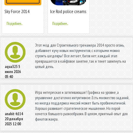
Sky Force 2014
Ice Rod police creams
Neighbor 2020
Подробнее...
Подробнее...
Этот мод для Строительного тренажера 2014 просто огонь,
добавляет кучу новых инструментов, с которыми можно
строить шедевры! Все летает, багов нет, каждый этап
превращается в кайфовое занятие, так и тянет залипнуть на
целый день.
aqua323
5
июля 2026
05:40
Игра интересная и затягивающая! Графика на уровне, а
управление достаточно интуитивное. Есть множество заданий,
но иногда поддержка миссий может быть проблематичной.
Хорошо развивает стратегическое мышление. Но порой
хочется большего разнообразия. В целом, приятный опыт для
anahit-h114
20 декабря
фанатов жанра.
2025 12:00