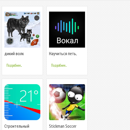
дикий волк
Научиться петь,
тренажёр
тренажер голоса и
уроки вокала
Подробнее...
Подробнее...
Строительный
Stickman Soccer