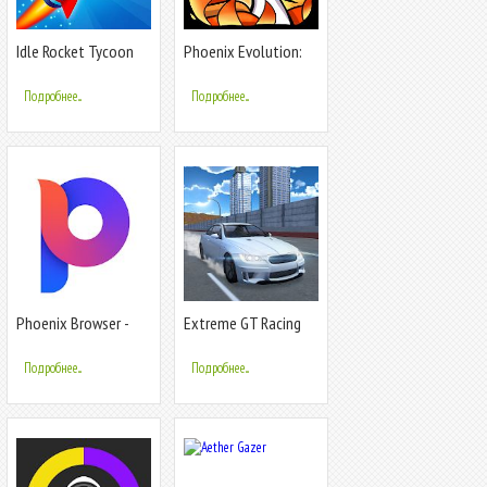
Idle Rocket Tycoon
Phoenix Evolution:
Idle Merge
Подробнее...
Подробнее...
Phoenix Browser -
Extreme GT Racing
Video Download,
Turbo Sim 3D
Private & Fast
Подробнее...
Подробнее...