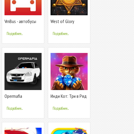
VrnBus - автобусы
West of Glory
Воронежа
Подробнее...
Подробнее...
Opermafia
Инди Кот: Три в Ряд
- Незабываемое
приключение
Подробнее...
Подробнее...