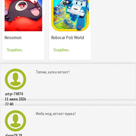
Nexomon
Robocar Poli World
AR
Подробнее...
Подробнее...
Топчик, катка летает!
artyr-74974
11 июля 2026
22:40
Имба мод, летает пушка!
alenn79
29