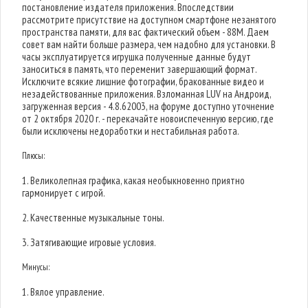
постановление издателя приложения. Впоследствии
рассмотрите присутствие на доступном смартфоне незанятого
пространства памяти, для вас фактический объем - 88M. Даем
совет вам найти больше размера, чем надобно для установки. В
часы эксплуатируется игрушка полученные данные будут
заноситься в память, что переменит завершающий формат.
Исключите всякие лишние фотографии, бракованные видео и
незадействованные приложения. Взломанная LUV на Андроид,
загруженная версия - 4.8.62003, на форуме доступно уточнение
от 2 октября 2020 г. - перекачайте новоиспеченную версию, где
были исключены недоработки и нестабильная работа.
Плюсы:
1. Великолепная графика, какая необыкновенно приятно
гармонирует с игрой.
2. Качественные музыкальные тоны.
3. Затягивающие игровые условия.
Минусы:
1. Вялое управление.