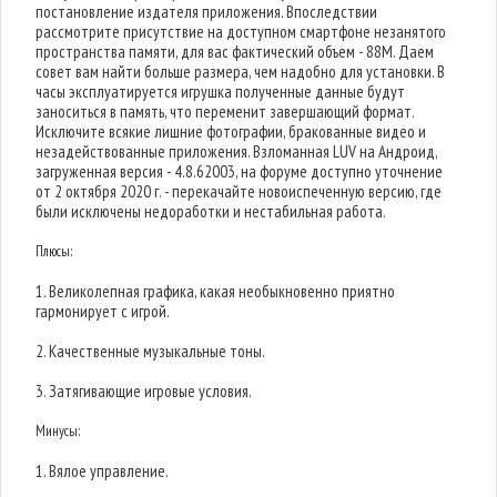
постановление издателя приложения. Впоследствии
рассмотрите присутствие на доступном смартфоне незанятого
пространства памяти, для вас фактический объем - 88M. Даем
совет вам найти больше размера, чем надобно для установки. В
часы эксплуатируется игрушка полученные данные будут
заноситься в память, что переменит завершающий формат.
Исключите всякие лишние фотографии, бракованные видео и
незадействованные приложения. Взломанная LUV на Андроид,
загруженная версия - 4.8.62003, на форуме доступно уточнение
от 2 октября 2020 г. - перекачайте новоиспеченную версию, где
были исключены недоработки и нестабильная работа.
Плюсы:
1. Великолепная графика, какая необыкновенно приятно
гармонирует с игрой.
2. Качественные музыкальные тоны.
3. Затягивающие игровые условия.
Минусы:
1. Вялое управление.