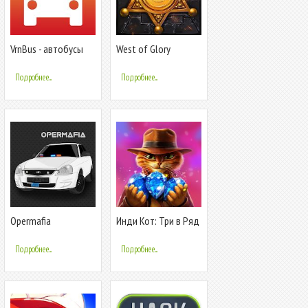
VrnBus - автобусы
West of Glory
Воронежа
Подробнее...
Подробнее...
Opermafia
Инди Кот: Три в Ряд
- Незабываемое
приключение
Подробнее...
Подробнее...