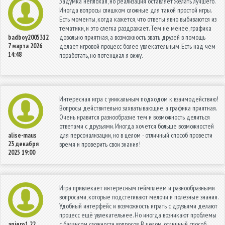
Задумка неплохая, но реализация оставляет желать лучшего.
Иногда вопросы слишком сложные для такой простой игры.
Есть моменты, когда кажется, что ответы явно выбиваются из
тематики, и это слегка раздражает. Тем не менее, графика
довольно приятная, а возможность звать друзей в помощь
badboy2005312
7 марта 2026
делает игровой процесс более увлекательным. Есть над чем
14:48
поработать, но потенциал я вижу.
Интересная игра с уникальным подходом к взаимодействию!
Вопросы действительно захватывающие, а графика приятная.
Очень нравится разнообразие тем и возможность делиться
ответами с друзьями. Иногда хочется больше возможностей
для персонализации, но в целом - отличный способ провести
alise-maus
23 декабря
время и проверить свои знания!
2025 19:00
Игра привлекает интересным геймплеем и разнообразными
вопросами, которые подстегивают мелочи и полезные знания.
Удобный интерфейс и возможность играть с друзьями делают
процесс ещё увлекательнее. Но иногда возникают проблемы
с балансом сложности вопросов. В целом, отличный способ
apiero1
22