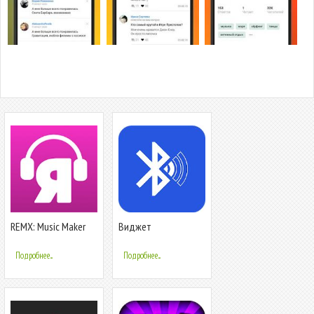
REMX: Music Maker
Виджет
аудиоустройств
Bluetooth -
Подробнее...
Подробнее...
подключение