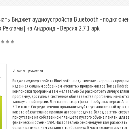
чать Виджет аудиоустройств Bluetooth - подключе
з Рекламы] на Андроид - Версия 2.7.1 apk
Описание приложения
-
Виджет аудиоустройств Bluetooth - подключение - коронная програм
изданная сильным собранием именитых программистов Tomas Hadrab
компоновки программы вам желательно бы рассмотреть личную глав
программу, доступные системное обязательства программы меняются
заполученной версии. Для вашего смартфона - Требуемая версия Andro
5.1 и выше. Сосредоточенно проанализируйте установленный пункт, 
как это обязательное правило автора продукта. Вслед за этим сверь
присутствие на собственном планшете пустого объема памяти, для в
фактический объем - 19M. Настоятельно рекомендуем вам разыскать
больше размера, чем указано в требованиях. В часы эксплуатируется