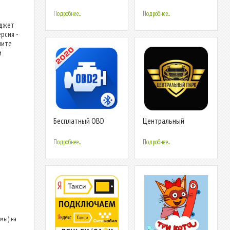
Loudspeaker
Подробнее...
Подробнее...
иджет
рсия -
шите
и
Бесплатный OBD
Центральный
Bluetooth
Таксопарк -
автомобильн
подключение к
Подробнее...
Подробнее...
Яндекс.Такси
амы) на