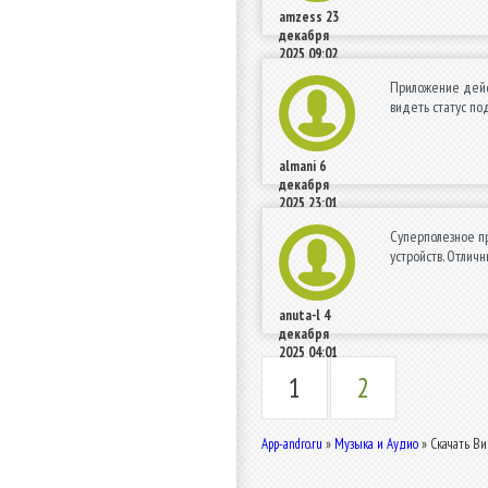
amzess
23
декабря
2025 09:02
Приложение дейст
видеть статус по
almani
6
декабря
2025 23:01
Суперполезное пр
устройств. Отлич
anuta-l
4
декабря
2025 04:01
1
2
App-andro.ru
»
Музыка и Аудио
» Скачать Ви