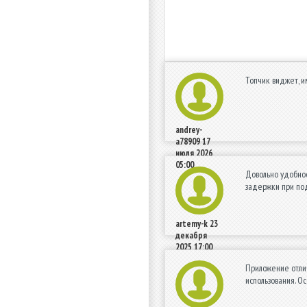
Топчик виджет, и
andrey-
a78909
17
июля 2026
05:00
Довольно удобно
задержки при под
artemy-k
23
декабря
2025 17:00
Приложение отли
использования. О