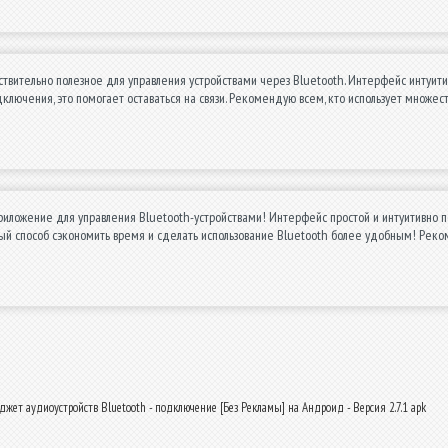
вительно полезное для управления устройствами через Bluetooth. Интерфейс интуити
дключения, это помогает оставаться на связи. Рекомендую всем, кто использует множе
иложение для управления Bluetooth-устройствами! Интерфейс простой и интуитивно п
ный способ сэкономить время и сделать использование Bluetooth более удобным! Рек
джет аудиоустройств Bluetooth - подключение [Без Рекламы] на Андроид - Версия 2.7.1 apk