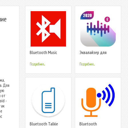
ние
Bluetooth Music
Эквалайзер для
Widget Battery TWS
Bluetooth-гарнитуры
Pods FREE
Подробнее...
Подробнее...
ма,
a. Для
ную
 от
id -
так
те
ас
Bluetooth Talkie
Bluetooth