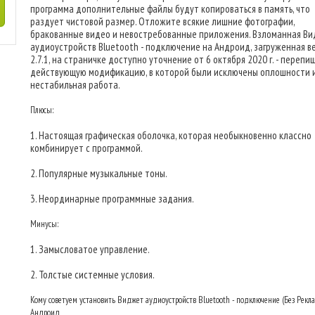
программа дополнительные файлы будут копироваться в память, что
раздует чистовой размер. Отложите всякие лишние фотографии,
бракованные видео и невостребованные приложения. Взломанная В
аудиоустройств Bluetooth - подключение на Андроид, загруженная ве
2.7.1, на страничке доступно уточнение от 6 октября 2020 г. - перепи
действующую модификацию, в которой были исключены оплошности 
нестабильная работа.
Плюсы:
1. Настоящая графическая оболочка, которая необыкновенно классно
комбинирует с программой.
2. Популярные музыкальные тоны.
3. Неординарные программные задания.
Минусы:
1. Замысловатое управление.
2. Толстые системные условия.
Кому советуем установить Виджет аудиоустройств Bluetooth - подключение (Без Рекл
Андроид