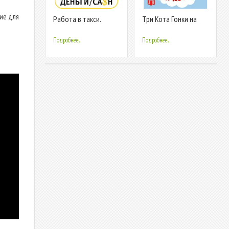
ие для
Работа в такси.
Три Кота Гонки на
Подключение и
Скейтах. Раннер и
моментальный
игры для детей
Подробнее...
Подробнее...
вывод