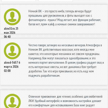
Ночной ВК – это просто имба, теперь вечера будут
прощальны для рукожопиков, а фоты выходят как с
фотоаппарата - пушка! Мод летает, все функции работают,
багов нет, прям кайф, а ночные снимки завораживают!
alex51ru
25
мая 2026
06:40
Честно говоря, затянуло на несколько вечеров. Атмосфера в
Ночном ВК действительно классная, хотя иногда мне
кажется, что некоторые механики не совсем продуманы.
Например, бои могут показаться однообразными, и это
немного портит впечатление. В целом, графика радует глаз, и
alexd-5657
6
марта 2026
есть интересные квесты, но вот динамика боя требует
02:00
доработки. Так что игра прикольная, но есть над чем
подумать разработчикам.
Отличное приложение для чтения, особенно для любителей
ЛКИ. Удобный интерфейс и возможность настройки делают
его комфортным для использования. База книг радует