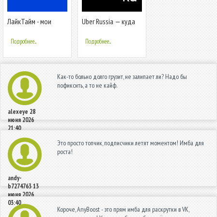
ЛайкТайм - мои
Uber Russia — куда
лайки и подписчики
дешевле. Заказ
такси
Подробнее...
Подробнее...
Как-то больно долго грузит, не залипает ли? Надо бы
пофиксить, а то не кайф.
alexeye
28
июня 2026
21:40
Это просто топчик, подписчики летят моментом! Имба для
роста!
andy-
b7274763
13
июня 2026
03:40
Короче, AnyBoost - это прям имба для раскрутки в VK,