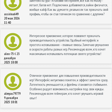
залетело на ура! Установил без пробем, всё как по маслу -
летает, багов нет. Подписчики добавляются, лайки фигачатся,
вообще кайф. Как вы думаете, реально ли так прокачать свой
профиль, чтобы он стал топчиком по сравнению с другими?
assirina649
20 мая 2026
11:40
Интересное приложение, которое позволяет прокачать
производительность устройства. Удобный интерфейс и
простота использования – главные плюсы. Замечаю улучшения
в скорости работы разных игр. Рекомендую всем, кто хочет
максимально использовать потенциал своего устройства!
alex-75-l
23
декабря
2025 18:00
Отличное приложение для повышения производительности
игр! Интерфейс интуитивно понятен, и эффект заметен сразу.
Латентность уменьшается, а фреймы становятся стабильнее.
Особенно радует возможность настройки под свои нужды.
Рекомендую всем геймерам, кто хочет улучшить игровой
almyas79779
9 декабря
опыт!
2025 18:01