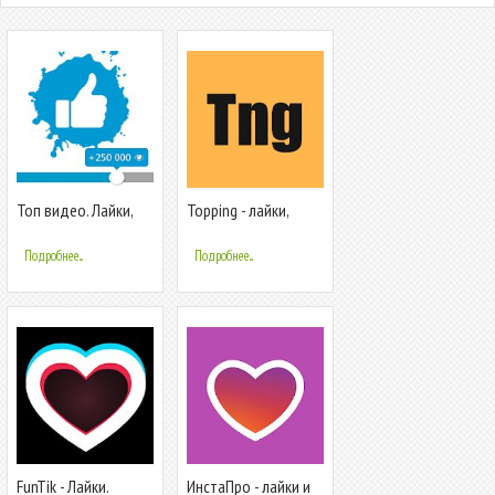
Топ видео. Лайки,
Topping - лайки,
просмотры,
подписчики для
подписчики
Инсты и Вконтакте
Подробнее...
Подробнее...
FunTik - Лайки.
ИнстаПро - лайки и