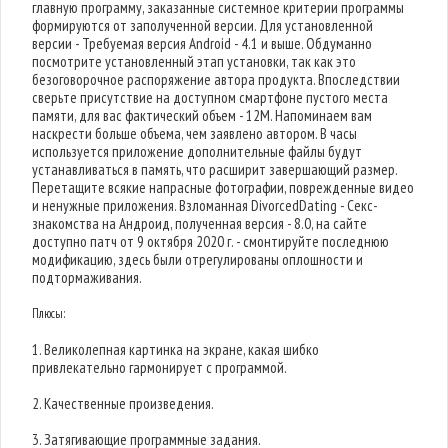
главную программу, заказанные системное критерии программы
формируются от заполученной версии. Для установленной
версии - Требуемая версия Android - 4.1 и выше. Обдуманно
посмотрите установленный этап установки, так как это
безоговорочное распоряжение автора продукта. Впоследствии
сверьте присутствие на доступном смартфоне пустого места
памяти, для вас фактический объем - 12M. Напоминаем вам
наскрести больше объема, чем заявлено автором. В часы
используется приложение дополнительные файлы будут
устанавливаться в память, что расширит завершающий размер.
Перетащите всякие напрасные фотографии, поврежденные видео
и ненужные приложения. Взломанная DivorcedDating - Секс-
знакомства на Андроид, полученная версия - 8.0, на сайте
доступно патч от 9 октября 2020 г. - смонтируйте последнюю
модификацию, здесь были отрегулированы оплошности и
подтормаживания.
Плюсы:
1. Великолепная картинка на экране, какая шибко
привлекательно гармонирует с программой.
2. Качественные произведения.
3. Затягивающие программные задания.