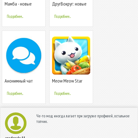
Мамба - новые
ДругВокруг: новые
знакомства
знакомства, онлайн
чат
Подробнее...
Подробнее...
Анонимный чат
Meow Meow Star
Wirum — онлайн
Acres
общение и
Подробнее...
Подробнее...
знакомства
Че-то мод иногда лагает при загрузке профилей, остальное
топчик.