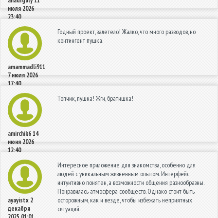
anadrguly
11
июля 2026
23:40
Годный проект, залетело! Жалко, что много разводов, но
контингент пушка.
amammadli911
7 июля 2026
17:40
Топчик, пушка! Жги, братишка!
amirchik6
14
июня 2026
12:40
Интересное приложение для знакомства, особенно для
людей с уникальным жизненным опытом. Интерфейс
интуитивно понятен, а возможности общения разнообразны.
Понравилась атмосфера сообществ. Однако стоит быть
осторожным, как и везде, чтобы избежать неприятных
ayayistx
2
декабря
ситуаций.
2025 01:01