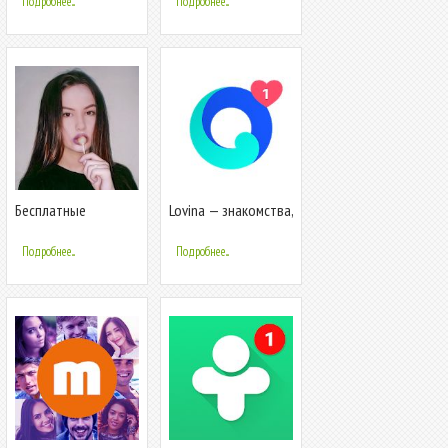
Подробнее...
Подробнее...
Бесплатные
Lovina — знакомства,
знакомства - чат,
общение и свидания
свидания, встречи
рядом
Подробнее...
Подробнее...