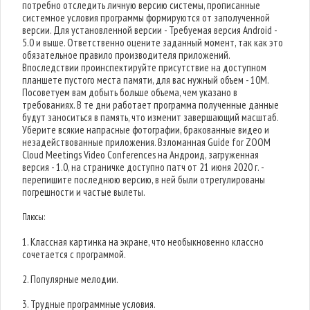
потребно отследить личную версию системы, прописанные
системное условия программы формируются от заполученной
версии. Для установленной версии - Требуемая версия Android -
5.0 и выше. Ответственно оцените заданный момент, так как это
обязательное правило производителя приложений.
Впоследствии проинспектируйте присутствие на доступном
планшете пустого места памяти, для вас нужный объем - 10M.
Посоветуем вам добыть больше объема, чем указано в
требованиях. В те дни работает программа полученные данные
будут заноситься в память, что изменит завершающий масштаб.
Уберите всякие напрасные фотографии, бракованные видео и
незадействованные приложения. Взломанная Guide for ZOOM
Cloud Meetings Video Conferences на Андроид, загруженная
версия - 1.0, на страничке доступно патч от 21 июня 2020 г. -
перепишите последнюю версию, в ней были отрегулированы
погрешности и частые вылеты.
Плюсы:
1. Классная картинка на экране, что необыкновенно классно
сочетается с программой.
2. Популярные мелодии.
3. Трудные программные условия.