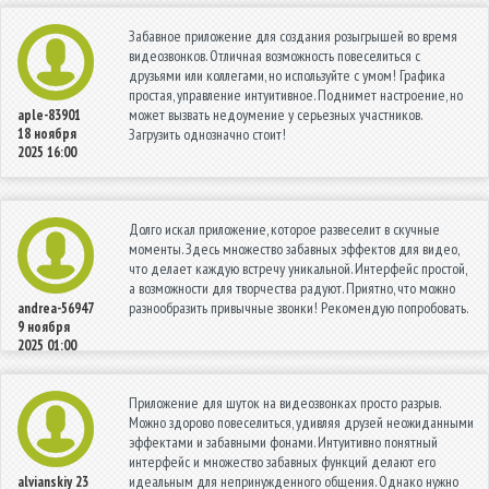
Забавное приложение для создания розыгрышей во время
видеозвонков. Отличная возможность повеселиться с
друзьями или коллегами, но используйте с умом! Графика
простая, управление интуитивное. Поднимет настроение, но
может вызвать недоумение у серьезных участников.
aple-83901
18 ноября
Загрузить однозначно стоит!
2025 16:00
Долго искал приложение, которое развеселит в скучные
моменты. Здесь множество забавных эффектов для видео,
что делает каждую встречу уникальной. Интерфейс простой,
а возможности для творчества радуют. Приятно, что можно
разнообразить привычные звонки! Рекомендую попробовать.
andrea-56947
9 ноября
2025 01:00
Приложение для шуток на видеозвонках просто разрыв.
Можно здорово повеселиться, удивляя друзей неожиданными
эффектами и забавными фонами. Интуитивно понятный
интерфейс и множество забавных функций делают его
идеальным для непринужденного общения. Однако нужно
alvianskiy
23