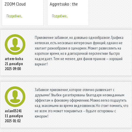
ZOOM Cloud
Aggretsuko : the
Meetings
short timer strikes
back
Подробнее...
Подробнее...
Приложение забавное, но довольно однообразное. Графика
неплохая, есть несколько интересных функций, однако не
хватает разнообразия в сценариях. Может развеселить на
короткое время, но в долгосрочной перспективе быстро
надоедает. Тем не менее, для фанов пранков — хороший
artem-koba
21 декабря
вариант!
2025 09:00
Забавное приложение, которое отлично развлекает с
друзьями! Улыбки garantированы благодаря неожиданным
эффектам и фоновому оформлению. Можно легко подшутить
над знакомыми во время видеозвонков. Но стоит помнить, что
не всем это может понравиться – будьте осторожны с
aslan03241
11 декабря
юмором!
2025 01:02