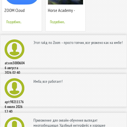
ZOOM Cloud
Horse Academy -
Meetings
Equestrian MMO
Подробнее...
Подробнее...
Этот гайд по Zoom – просто топчик, все уложено как на имбе!
atom3000604
6 августа
2026 02:40
Имба, все работает!
apt98211176
6 июля 2026
12:40
Приложение для онлайн-обучения выглядит
многообещающе. Удобный интерфейс и хорошие