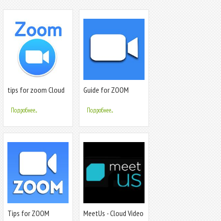
tips for zoom Cloud
Guide for ZOOM
Meetings
Cloud Meetings Video
Conferences
Подробнее...
Подробнее...
Tips for ZOOM
MeetUs - Cloud Video