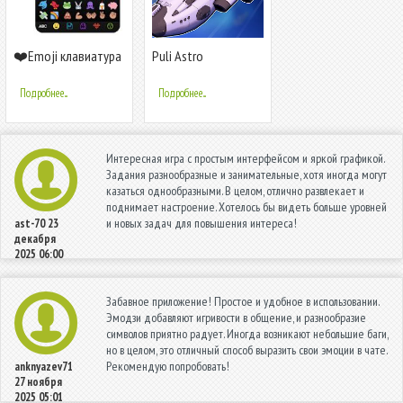
❤️Emoji клавиатура
Puli Astro
- милые смайлики,
GIF, стикеры
Подробнее...
Подробнее...
Интересная игра с простым интерфейсом и яркой графикой.
Задания разнообразные и занимательные, хотя иногда могут
казаться однообразными. В целом, отлично развлекает и
поднимает настроение. Хотелось бы видеть больше уровней
и новых задач для повышения интереса!
ast-70
23
декабря
2025 06:00
Забавное приложение! Простое и удобное в использовании.
Эмодзи добавляют игривости в общение, и разнообразие
символов приятно радует. Иногда возникают небольшие баги,
но в целом, это отличный способ выразить свои эмоции в чате.
Рекомендую попробовать!
anknyazev71
27 ноября
2025 05:01