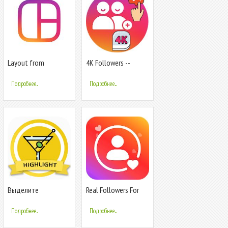
Layout from
4K Followers --
Instagram
followers& Likes for
Instagram
Подробнее...
Подробнее...
Выделите
Real Followers For
Создателей
Instagram & Like for
Обложки для
Insta tags
Подробнее...
Подробнее...
Instagram Story