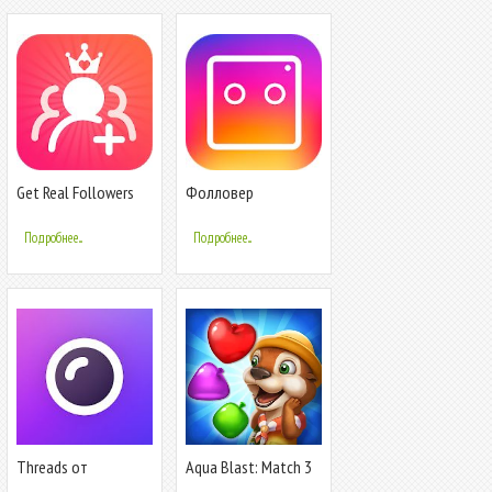
Get Real Followers
Фолловер
for instagram : faz-
Менеджер за
tag
Instagram
Подробнее...
Подробнее...
Threads от
Aqua Blast: Match 3
Instagram
Puzzle