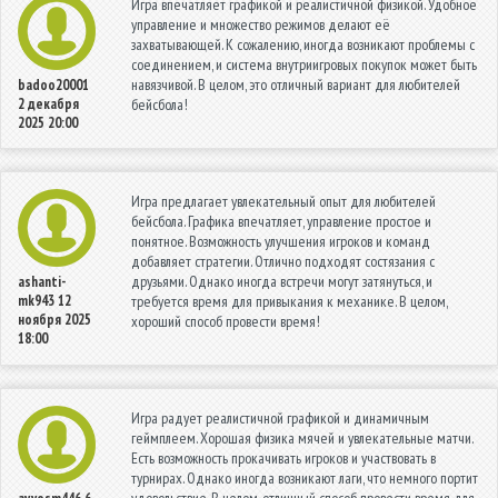
Игра впечатляет графикой и реалистичной физикой. Удобное
управление и множество режимов делают её
захватывающей. К сожалению, иногда возникают проблемы с
соединением, и система внутриигровых покупок может быть
навязчивой. В целом, это отличный вариант для любителей
badoo20001
2 декабря
бейсбола!
2025 20:00
Игра предлагает увлекательный опыт для любителей
бейсбола. Графика впечатляет, управление простое и
понятное. Возможность улучшения игроков и команд
добавляет стратегии. Отлично подходят состязания с
друзьями. Однако иногда встречи могут затянуться, и
ashanti-
mk943
12
требуется время для привыкания к механике. В целом,
ноября 2025
хороший способ провести время!
18:00
Игра радует реалистичной графикой и динамичным
геймплеем. Хорошая физика мячей и увлекательные матчи.
Есть возможность прокачивать игроков и участвовать в
турнирах. Однако иногда возникают лаги, что немного портит
удовольствие. В целом, отличный способ провести время для