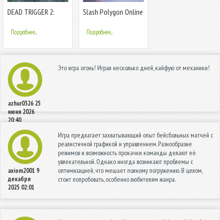
DEAD TRIGGER 2:
Slash Polygon Online
Зомби-Шутер с
PVP Arena
Элементами
Подробнее...
Подробнее...
Стратегии
Это игра огонь! Играл несколько дней, кайфую от механики!
azhur0326
25
июня 2026
20:40
Игра предлагает захватывающий опыт бейсбольных матчей с
реалистичной графикой и управлением. Разнообразие
режимов и возможность прокачки команды делают её
увлекательной. Однако иногда возникают проблемы с
оптимизацией, что мешает полному погружению. В целом,
axiom2001
9
декабря
стоит попробовать, особенно любителям жанра.
2025 02:01