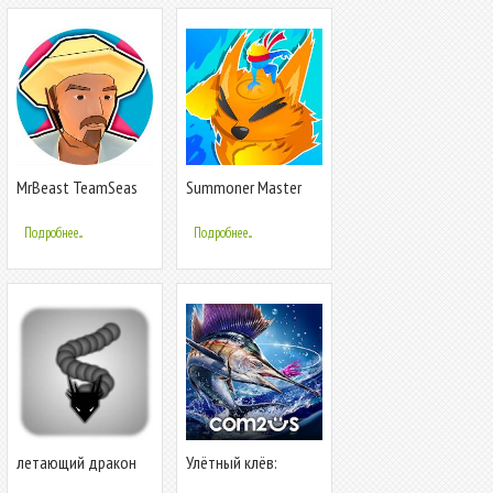
MrBeast TeamSeas
Summoner Master
RTX
Подробнее...
Подробнее...
летающий дракон
Улётный клёв:
рыбалка в 3D