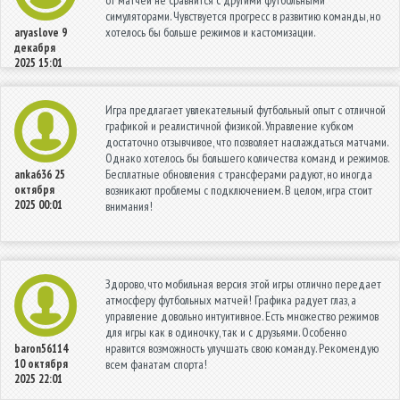
от матчей не сравнится с другими футбольными
симуляторами. Чувствуется прогресс в развитию команды, но
хотелось бы больше режимов и кастомизации.
aryaslove
9
декабря
2025 15:01
Игра предлагает увлекательный футбольный опыт с отличной
графикой и реалистичной физикой. Управление кубком
достаточно отзывчивое, что позволяет наслаждаться матчами.
Однако хотелось бы большего количества команд и режимов.
Бесплатные обновления с трансферами радуют, но иногда
anka636
25
октября
возникают проблемы с подключением. В целом, игра стоит
2025 00:01
внимания!
Здорово, что мобильная версия этой игры отлично передает
атмосферу футбольных матчей! Графика радует глаз, а
управление довольно интуитивное. Есть множество режимов
для игры как в одиночку, так и с друзьями. Особенно
нравится возможность улучшать свою команду. Рекомендую
baron56114
10 октября
всем фанатам спорта!
2025 22:01