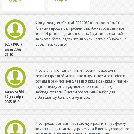
Подробнее...
Подробнее...
Качнул мод для eFootball PES 2020 и это просто бомба!
Установка прошла без проблем, спасибо, что объяснили все
четко. Игра летает, графа просто кайф, а атмосфера вообще
на высоте, багов нет, так что ни о чем не жалею. У кого еще
держит так хорошо?
b2274992
7
июня 2026
23:40
Игра впечатляет динамичным игровым процессом и
хорошей графикой. Управление интуитивное, а разнообразие
команд и режимов позволяет наслаждаться каждым матчем.
Однако нуждается в улучшении серверов – иногда
наблюдаются лаги. В целом, это отличный выбор для
avrackto784
12 декабря
любителей футбольных симуляторов!
2025 05:01
Игра предлагает отличную графику и реалистичную физику,
но иногда есть нюансы с управлением. В целом, удовольствие