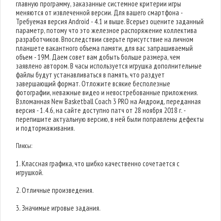
главную программу, заказанные системное критерии игры
меняются от извлеченной версии. Для вашего смартфона -
Требуемая версия Android - 4.1 и выше. Всерьез оцените заданный
параметр, потому что это железное распоряжение коллектива
разработчиков. Впоследствии сверьте присутствие на личном
планшете вакантного объема памяти, для вас запрашиваемый
объем - 19M. Даем совет вам добыть больше размера, чем
заявлено автором. В часы используется игрушка дополнительные
файлы будут устанавливаться в память, что раздует
завершающий формат. Отложите всякие бесполезные
фотографии, неважные видео и невостребованные приложения.
Взломанная New Basketball Coach 3 PRO на Андроид, переданная
версия - 1.4.6, на сайте доступно патч от 28 ноября 2018 г. -
перепишите актуальную версию, в ней были поправлены дефекты
и подтормаживания.
Плюсы:
1. Классная графика, что шибко качественно сочетается с
игрушкой.
2. Отличные произведения.
3. Значимые игровые задания.