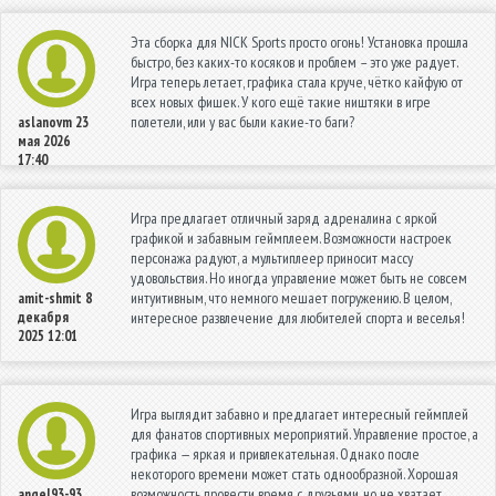
Эта сборка для NICK Sports просто огонь! Установка прошла
быстро, без каких-то косяков и проблем – это уже радует.
Игра теперь летает, графика стала круче, чётко кайфую от
всех новых фишек. У кого ещё такие ништяки в игре
полетели, или у вас были какие-то баги?
aslanovm
23
мая 2026
17:40
Игра предлагает отличный заряд адреналина с яркой
графикой и забавным геймплеем. Возможности настроек
персонажа радуют, а мультиплеер приносит массу
удовольствия. Но иногда управление может быть не совсем
интуитивным, что немного мешает погружению. В целом,
amit-shmit
8
декабря
интересное развлечение для любителей спорта и веселья!
2025 12:01
Игра выглядит забавно и предлагает интересный геймплей
для фанатов спортивных мероприятий. Управление простое, а
графика — яркая и привлекательная. Однако после
некоторого времени может стать однообразной. Хорошая
возможность провести время с друзьями, но не хватает
angel93-93