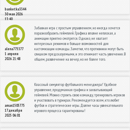
banketka3344
30 мая 2026
13:40
Забавная игра с простым управлением, но иногда хочется
поразнообразить геймплей. Графика вполне неплохая, а
анимации приятно смотрятся. Однако, не хватает
интересных режимов и больше возможностей для
кастомизации команды. Заметил, что противники могут быть
alena775377
1 апреля
слишком предсказуемыми, и это отнимает часть увлечения. В
2026 21:48
общем, развлечение на вечер, но не более того.
Классный симулятор футбольного менеджера! Удобное
управление, продуманная графика и захватывающий
геймплей. Можно строить свою команду, тренировать игроков
и участвовать в турнирах. Рекомендуется всем, кто любит
футбол и стратегические игры. Долгие часы увлекательного
aman1505775
17 декабря
игрового процесса гарантированы!
2025 06:01