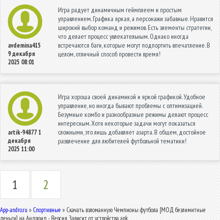
Игра радует динамичным геймплеем и простым
управлением. Графика яркая, а персонажи забавные. Нравится
широкий выбор команд и режимов. Есть элементы стратегии,
что делает процесс увлекательным. Однако иногда
встречаются баги, которые могут подпортить впечатление. В
avdemina415
9 декабря
целом, отличный способ провести время!
2025 08:01
Игра хороша своей динамикой и яркой графикой. Удобное
управление, но иногда бывают проблемы с оптимизацией.
Безумные комбо и разнообразные режимы делают процесс
интересным. Хотя некоторые задачи могут показаться
сложными, это лишь добавляет азарта. В общем, достойное
artik-94877
1
декабря
развлечение для любителей футбольной тематики!
2025 11:00
1
2
App-andro.ru
»
Спортивные
» Скачать взломанную Чемпионы футбола [МОД безлимитные
деньги] на Андроид - Версия Зависит от устройства apk