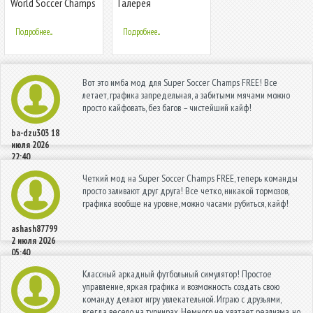
World Soccer Champs
Галерея
Подробнее...
Подробнее...
Вот это имба мод для Super Soccer Champs FREE! Все
летает, графика запредельная, а забитыми мячами можно
просто кайфовать, без багов – чистейший кайф!
ba-dzu303
18
июля 2026
22:40
Четкий мод на Super Soccer Champs FREE, теперь команды
просто заливают друг друга! Все четко, никакой тормозов,
графика вообще на уровне, можно часами рубиться, кайф!
ashash87799
2 июля 2026
05:40
Классный аркадный футбольный симулятор! Простое
управление, яркая графика и возможность создать свою
команду делают игру увлекательной. Играю с друзьями,
всегда весело на турнирах. Немного не хватает реализма, но