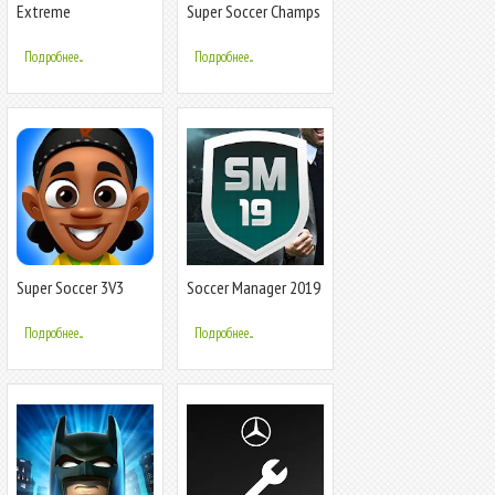
Extreme
Super Soccer Champs
Football:3on3
2020 FREE
Multiplayer Soccer
Подробнее...
Подробнее...
Super Soccer 3V3
Soccer Manager 2019
- Top Football
Management Game
Подробнее...
Подробнее...