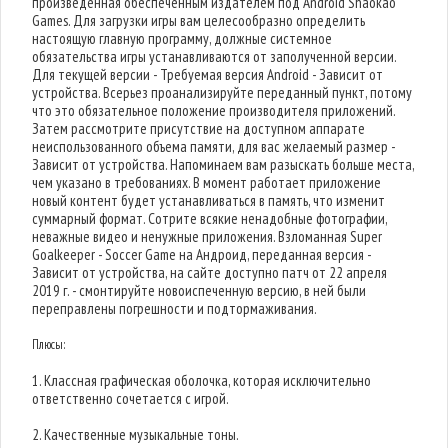
произведенная обеспеченным издателем под Android Shaokao
Games. Для загрузки игры вам целесообразно определить
настоящую главную программу, должные системное
обязательства игры устанавливаются от заполученной версии.
Для текущей версии - Требуемая версия Android - Зависит от
устройства. Всерьез проанализируйте переданный пункт, потому
что это обязательное положение производителя приложений.
Затем рассмотрите присутствие на доступном аппарате
неиспользованного объема памяти, для вас желаемый размер -
Зависит от устройства. Напоминаем вам разыскать больше места,
чем указано в требованиях. В момент работает приложение
новый контент будет устанавливаться в память, что изменит
суммарный формат. Сотрите всякие ненадобные фотографии,
неважные видео и ненужные приложения. Взломанная Super
Goalkeeper - Soccer Game на Андроид, переданная версия -
Зависит от устройства, на сайте доступно патч от 22 апреля
2019 г. - смонтируйте новоиспеченную версию, в ней были
переправлены погрешности и подтормаживания.
Плюсы:
1. Классная графическая оболочка, которая исключительно
ответственно сочетается с игрой.
2. Качественные музыкальные тоны.