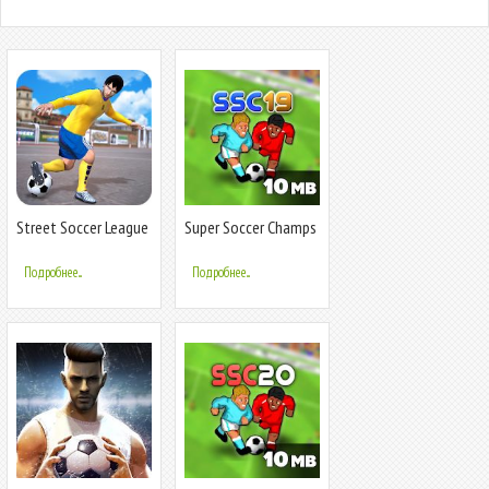
Street Soccer League
Super Soccer Champs
2020: Play Live
FREE
Football Game
Подробнее...
Подробнее...