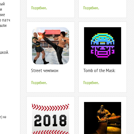
чемпион
мировой войны -
ный
Стрелялки
Подробнее...
Подробнее...
 и
ние
о патч
были
шкой.
Street чемпион
Tomb of the Mask:
Герои: кунг Фу Игры,
Color
Подробнее...
Подробнее...
е) на