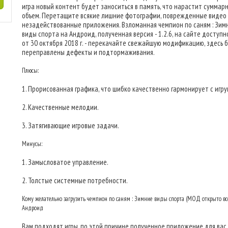
игра новый контент будет заноситься в память, что нарастит суммар
объем. Перетащите всякие лишние фотографии, поврежденные видео
незадействованные приложения. Взломанная чемпион по саням : Зим
виды спорта на Андроид, полученная версия - 1.2.6, на сайте доступн
от 30 октября 2018 г. - перекачайте свежайшую модификацию, здесь 
переправлены дефекты и подтормаживания.
Плюсы:
1. Прорисованная графика, что шибко качественно гармонирует с игру
2. Качественные мелодии.
3. Затягивающие игровые задачи.
Минусы:
1. Замысловатое управление.
2. Толстые системные потребности.
Кому желательно загрузить чемпион по саням : Зимние виды спорта (МОД открыто вс
Андроид
Вам подходят игры, по этой причине полученное приложение для вас.