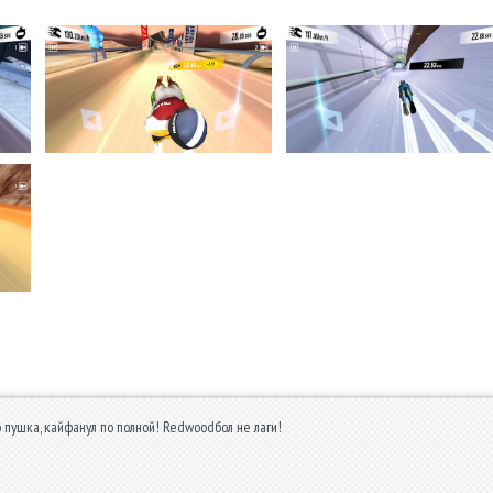
о пушка, кайфанул по полной! Redwoodбол не лаги!