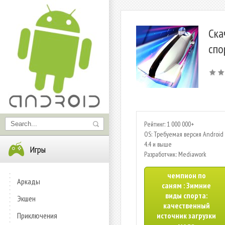
Ска
спо
Рейтинг: 1 000 000+
OS: Требуемая версия Android 
4.4 и выше
Игры
Разработчик: Mediawork
чемпион по
Аркады
саням : Зимние
виды спорта:
Экшен
качественный
Приключения
источник загрузки