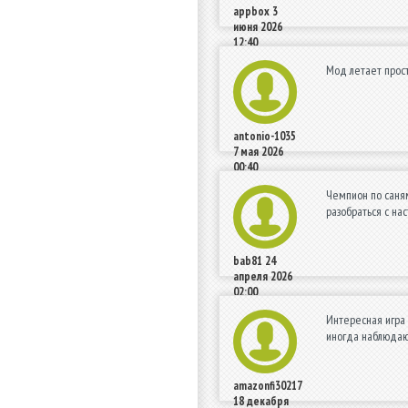
appbox
3
июня 2026
12:40
Мод летает просто
antonio-1035
7 мая 2026
00:40
Чемпион по саням
разобраться с на
bab81
24
апреля 2026
02:00
Интересная игра 
иногда наблюдают
amazonfi30217
18 декабря