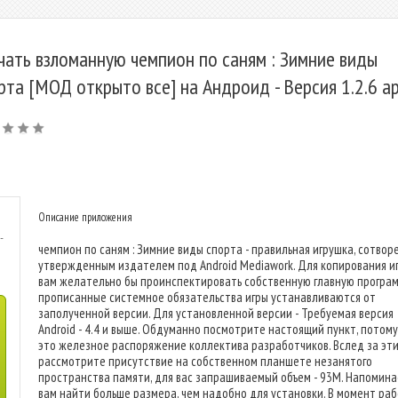
чать взломанную чемпион по саням : Зимние виды
рта [МОД открыто все] на Андроид - Версия 1.2.6 a
Описание приложения
-
чемпион по саням : Зимние виды спорта - правильная игрушка, сотвор
утвержденным издателем под Android Mediawork. Для копирования и
вам желательно бы проинспектировать собственную главную програм
прописанные системное обязательства игры устанавливаются от
заполученной версии. Для установленной версии - Требуемая версия
Android - 4.4 и выше. Обдуманно посмотрите настоящий пункт, потому
это железное распоряжение коллектива разработчиков. Вслед за эт
рассмотрите присутствие на собственном планшете незанятого
пространства памяти, для вас запрашиваемый объем - 93M. Напомин
вам найти больше размера, чем надобно для установки. В момент ра