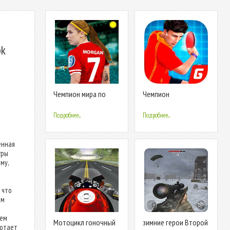
pk
Чемпион мира по
Чемпион
футболу
настольного тенниса
Подробнее...
Подробнее...
енная
гры
му,
 что
им
аем
Мотоцикл гоночный
зимние герои Второй
ботает