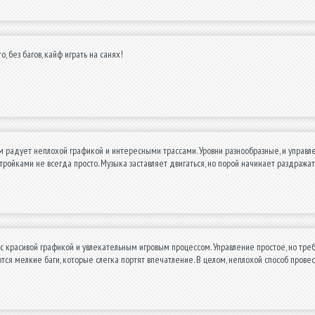
, без багов, кайф играть на санях!
 радует неплохой графикой и интересными трассами. Уровни разнообразные, и управл
стройками не всегда просто. Музыка заставляет двигаться, но порой начинает раздражат
с красивой графикой и увлекательным игровым процессом. Управление простое, но тре
ся мелкие баги, которые слегка портят впечатление. В целом, неплохой способ прове